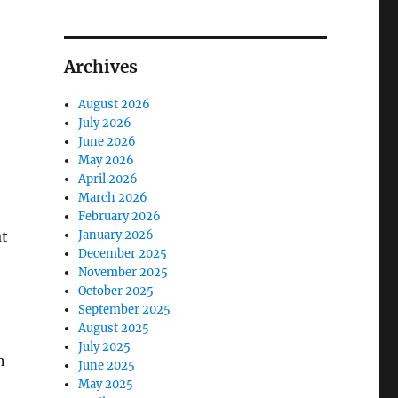
Archives
August 2026
July 2026
June 2026
May 2026
April 2026
March 2026
February 2026
at
January 2026
December 2025
November 2025
October 2025
September 2025
August 2025
July 2025
n
June 2025
May 2025