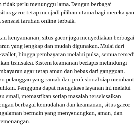
 tidak perlu menunggu lama. Dengan berbagai
 situs gacor tetap menjadi pilihan utama bagi mereka ya
sensasi taruhan online terbaik.
an kenyamanan, situs gacor juga menyediakan berbaga
ran yang lengkap dan mudah digunakan. Mulai dari
e-wallet, hingga pembayaran melalui pulsa, semua tersed
an transaksi. Sistem keamanan berlapis melindungi
embayaran agar tetap aman dan bebas dari gangguan.
anan pelanggan yang ramah dan profesional siap memban
tuhkan. Pengguna dapat mengakses layanan ini melalui
atau email, memastikan setiap masalah terselesaikan
engan berbagai kemudahan dan keamanan, situs gacor
galaman bermain yang menyenangkan, aman, dan
kemenangan.