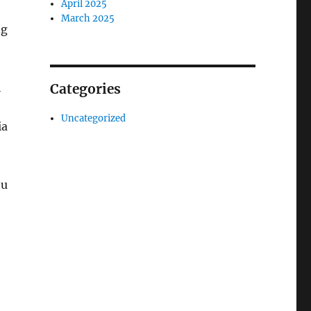
April 2025
March 2025
ng
i
Categories
Uncategorized
ia
tu