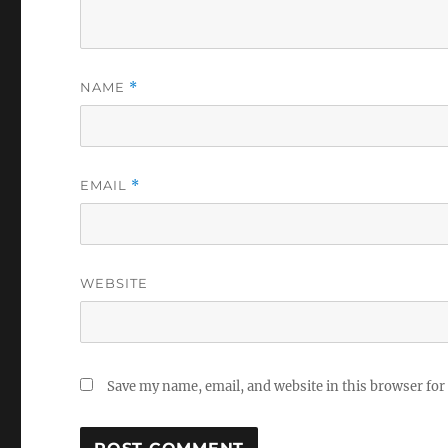
NAME
*
EMAIL
*
WEBSITE
Save my name, email, and website in this browser for