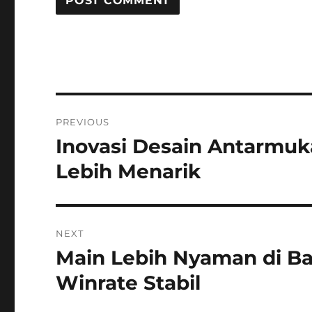
Post
PREVIOUS
navigation
Inovasi Desain Antarmu
Previous
post:
Lebih Menarik
NEXT
Main Lebih Nyaman di Ba
Next
post:
Winrate Stabil