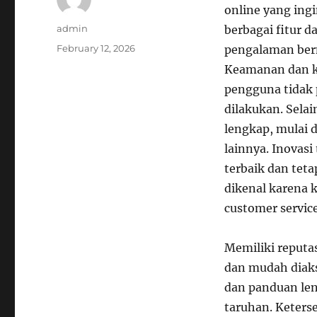
online yang ing
Author
admin
berbagai fitur 
Posted
February 12, 2026
pengalaman ber
on
Keamanan dan k
pengguna tidak 
dilakukan. Sela
lengkap, mulai d
lainnya. Inovas
terbaik dan teta
dikenal karena 
customer service
Memiliki reputas
dan mudah diakse
dan panduan le
taruhan. Keters