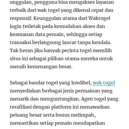
unggulan, pengguna bisa mengakses layanan
terbaik dari wak togel yang dikenal cepat dan
responsif. Keunggulan utama dari Waktogel
login terletak pada kemudahan akses dan
keamanan data pemain, sehingga setiap
transaksi berlangsung lancar tanpa kendala.
Tak heran jika banyak pecinta togel memilih
situs ini sebagai pilihan utama mereka untuk
meraih kemenangan besar.
Sebagai bandar togel yang kredibel,
wak togel
menyediakan berbagai jenis permainan yang
menarik dan menguntungkan. Agen togel yang
terafiliasi dengan platform ini menawarkan
peluang besar serta bonus melimpah,
memastikan setiap pemain mendapatkan