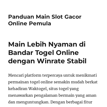
Panduan Main Slot Gacor
Online Pemula
Main Lebih Nyaman di
Bandar Togel Online
dengan Winrate Stabil
Mencari platform terpercaya untuk menikmati
permainan togel online semakin mudah berkat
kehadiran Waktogel, situs togel yang
menawarkan pengalaman bermain yang aman
dan menguntungkan. Dengan berbagai fitur