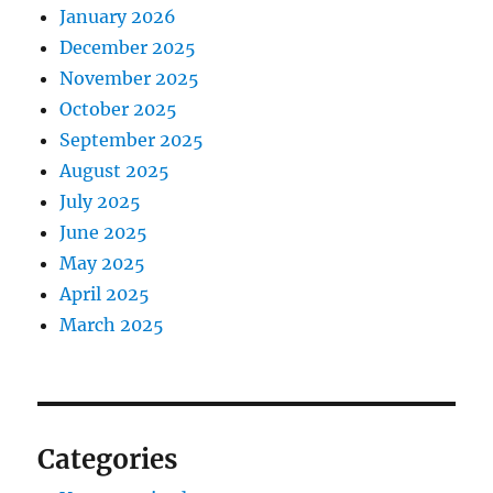
January 2026
December 2025
November 2025
October 2025
September 2025
August 2025
July 2025
June 2025
May 2025
April 2025
March 2025
Categories