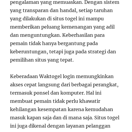
pengalaman yang memuaskan. Dengan sistem
yang transparan dan handal, setiap taruhan
yang dilakukan di situs togel ini mampu
memberikan peluang kemenangan yang adil
dan menguntungkan. Keberhasilan para
pemain tidak hanya bergantung pada
keberuntungan, tetapi juga pada strategi dan
pemilihan situs yang tepat.
Keberadaan Waktogel login memungkinkan
akses cepat langsung dari berbagai perangkat,
termasuk ponsel dan komputer. Hal ini
membuat pemain tidak perlu khawatir
kehilangan kesempatan karena kemudahan
masuk kapan saja dan di mana saja. Situs togel
ini juga dikenal dengan layanan pelanggan