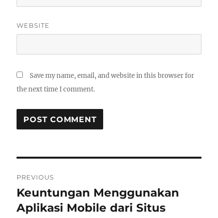
WEBSITE
Save my name, email, and website in this browser for
the next time I comment.
Post
PREVIOUS
navigation
Keuntungan Menggunakan
Previous
post:
Aplikasi Mobile dari Situs