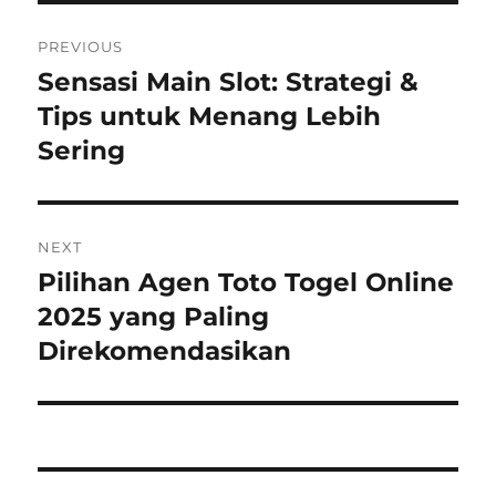
Post
PREVIOUS
navigation
Sensasi Main Slot: Strategi &
Previous
post:
Tips untuk Menang Lebih
Sering
NEXT
Pilihan Agen Toto Togel Online
Next
post:
2025 yang Paling
Direkomendasikan