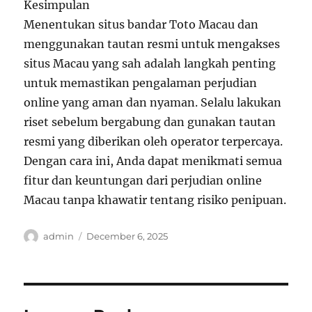
Kesimpulan
Menentukan situs bandar Toto Macau dan
menggunakan tautan resmi untuk mengakses
situs Macau yang sah adalah langkah penting
untuk memastikan pengalaman perjudian
online yang aman dan nyaman. Selalu lakukan
riset sebelum bergabung dan gunakan tautan
resmi yang diberikan oleh operator terpercaya.
Dengan cara ini, Anda dapat menikmati semua
fitur dan keuntungan dari perjudian online
Macau tanpa khawatir tentang risiko penipuan.
Author
Posted
admin
December 6, 2025
on