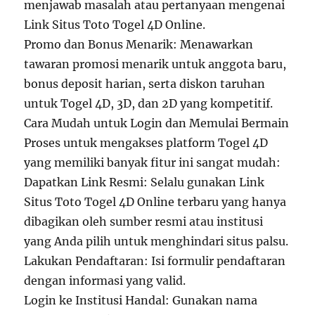
menjawab masalah atau pertanyaan mengenai
Link Situs Toto Togel 4D Online.
Promo dan Bonus Menarik: Menawarkan
tawaran promosi menarik untuk anggota baru,
bonus deposit harian, serta diskon taruhan
untuk Togel 4D, 3D, dan 2D yang kompetitif.
Cara Mudah untuk Login dan Memulai Bermain
Proses untuk mengakses platform Togel 4D
yang memiliki banyak fitur ini sangat mudah:
Dapatkan Link Resmi: Selalu gunakan Link
Situs Toto Togel 4D Online terbaru yang hanya
dibagikan oleh sumber resmi atau institusi
yang Anda pilih untuk menghindari situs palsu.
Lakukan Pendaftaran: Isi formulir pendaftaran
dengan informasi yang valid.
Login ke Institusi Handal: Gunakan nama