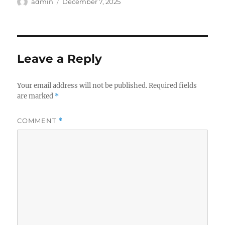
Author
Posted
admin
December 7, 2025
on
Leave a Reply
Your email address will not be published.
Required fields
are marked
*
COMMENT
*