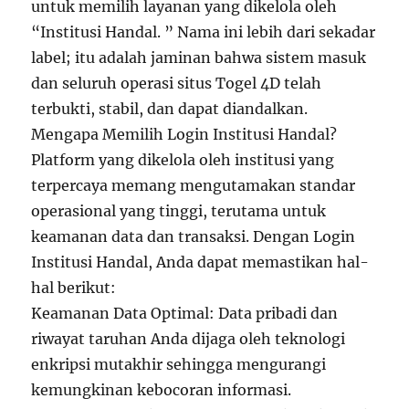
untuk memilih layanan yang dikelola oleh
“Institusi Handal. ” Nama ini lebih dari sekadar
label; itu adalah jaminan bahwa sistem masuk
dan seluruh operasi situs Togel 4D telah
terbukti, stabil, dan dapat diandalkan.
Mengapa Memilih Login Institusi Handal?
Platform yang dikelola oleh institusi yang
terpercaya memang mengutamakan standar
operasional yang tinggi, terutama untuk
keamanan data dan transaksi. Dengan Login
Institusi Handal, Anda dapat memastikan hal-
hal berikut:
Keamanan Data Optimal: Data pribadi dan
riwayat taruhan Anda dijaga oleh teknologi
enkripsi mutakhir sehingga mengurangi
kemungkinan kebocoran informasi.