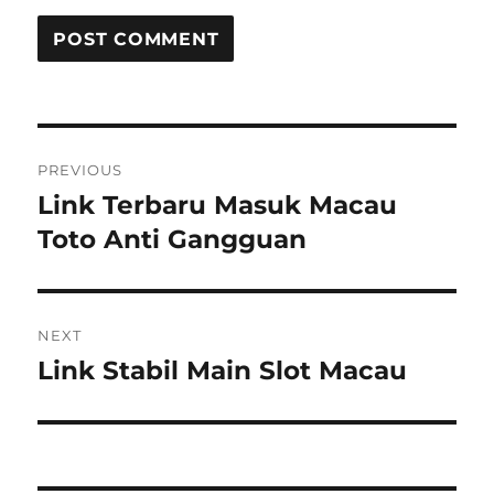
Post
PREVIOUS
navigation
Link Terbaru Masuk Macau
Previous
post:
Toto Anti Gangguan
NEXT
Link Stabil Main Slot Macau
Next
post: