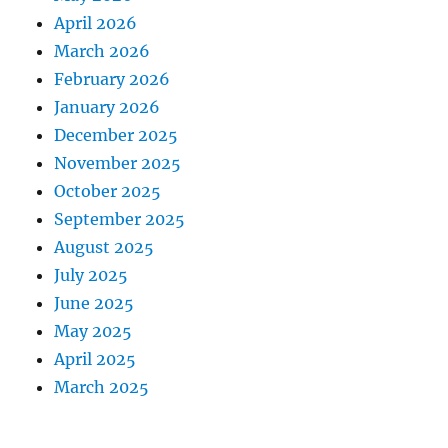
April 2026
March 2026
February 2026
January 2026
December 2025
November 2025
October 2025
September 2025
August 2025
July 2025
June 2025
May 2025
April 2025
March 2025