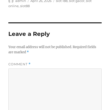
Author
Posted
Tags
admin
April 26, 2026
slot 188
,
slot gacor
,
slot
on
online
,
slot88
Leave a Reply
Your email address will not be published.
Required fields
are marked
*
COMMENT
*