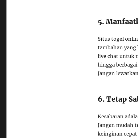
5. Manfaatk
Situs togel onli
tambahan yang 
live chat untuk
hingga berbagai
Jangan lewatka
6. Tetap S
Kesabaran adala
Jangan mudah t
keinginan cepat