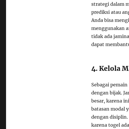
strategi dalam
prediksi atau a
Anda bisa mengik
menggunakan ang
tidak ada jamin
dapat membantu
4. Kelola 
Sebagai pemain 
dengan bijak. J
besar, karena in
batasan modal y
dengan disiplin
karena togel ad