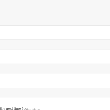
 the next time I comment.