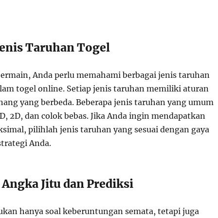
Jenis Taruhan Togel
ermain, Anda perlu memahami berbagai jenis taruhan
lam togel online. Setiap jenis taruhan memiliki aturan
nang yang berbeda. Beberapa jenis taruhan yang umum
3D, 2D, dan colok bebas. Jika Anda ingin mendapatkan
imal, pilihlah jenis taruhan yang sesuai dengan gaya
trategi Anda.
Angka Jitu dan Prediksi
ukan hanya soal keberuntungan semata, tetapi juga