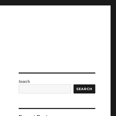
Search
SEARCH