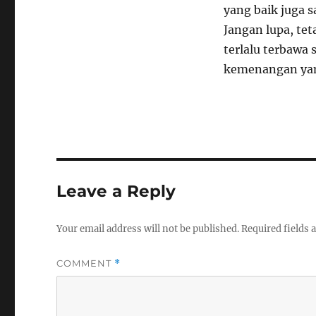
yang baik juga 
Jangan lupa, te
terlalu terbawa
kemenangan yan
Leave a Reply
Your email address will not be published.
Required fields
COMMENT
*