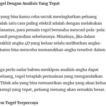
el Dengan Analisis Yang Tepat
 yang bisa kamu coba untuk meningkatkan peluang
alah satu cara paling efektif adalah dengan melakukan
Biasanya, para pemain togel berusaha mencari pola-pola
hasil pengundian sebelumnya. Misalnya, jika dalam
erakhir angka 4D yang keluar selalu melibatkan angka-
, kamu bisa mencoba memasukkan angka tersebut dalam
a perlu sadar bahwa meskipun analisis angka dapat
eluang, togel tetaplah permainan yang mengandalkan
Tidak ada yang bisa memastikan angka yang akan kelua
trategi yang tepat, peluang menang akan semakin besar.
rm Togel Terpercaya