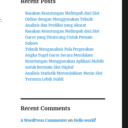
Recent Posts
Rasakan Keuntungan Melimpah dari Slot
Online dengan Menggunakan Teknik
.
Analisis dan Prediksi yang Akurat
Rasakan Keuntungan Melimpah dari Slot
Gacor yang Dirancang Untuk Pemain
Sukses
Teknik Menganalisis Pola Pergerakan
Angka Togel Gacor Secara Mendalam
Keuntungan Menggunakan Aplikasi Mobile
untuk Bermain Slot Digital
Analisis Statistik Menunjukkan Mesin Slot
Tertentu Lebih Stabil
Recent Comments
A WordPress Commenter
on
Hello world!