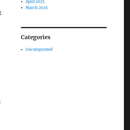
April 2025
March 2025
g
Categories
Uncategorized
a