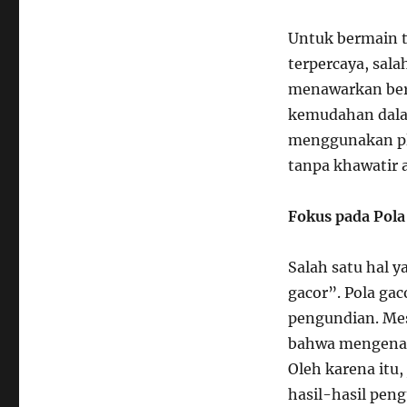
Untuk bermain t
terpercaya, sal
menawarkan berb
kemudahan dala
menggunakan pl
tanpa khawatir 
Fokus pada Pola
Salah satu hal y
gacor”. Pola gac
pengundian. Mes
bahwa mengenali
Oleh karena itu
hasil-hasil peng