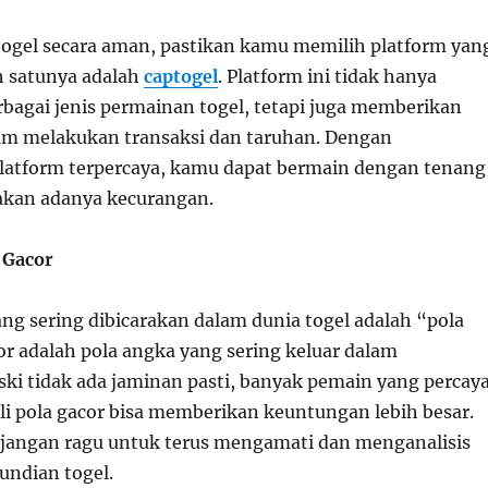
ogel secara aman, pastikan kamu memilih platform yan
ah satunya adalah
captogel
. Platform ini tidak hanya
agai jenis permainan togel, tetapi juga memberikan
m melakukan transaksi dan taruhan. Dengan
atform terpercaya, kamu dapat bermain dengan tenang
akan adanya kecurangan.
 Gacor
ang sering dibicarakan dalam dunia togel adalah “pola
or adalah pola angka yang sering keluar dalam
ki tidak ada jaminan pasti, banyak pemain yang percay
 pola gacor bisa memberikan keuntungan lebih besar.
, jangan ragu untuk terus mengamati dan menganalisis
undian togel.