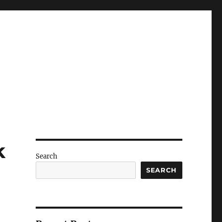
k
Search
SEARCH