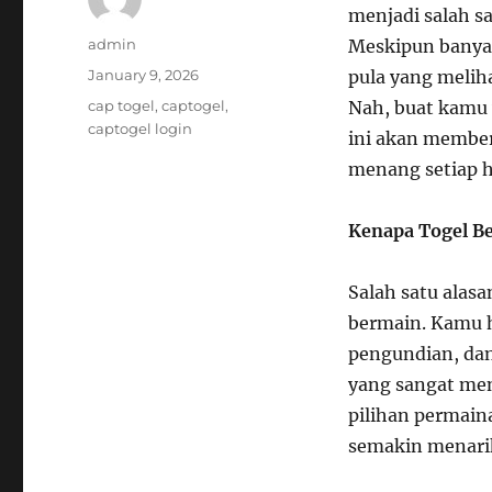
menjadi salah s
Author
admin
Meskipun banyak
Posted
January 9, 2026
pula yang melih
on
Tags
cap togel
,
captogel
,
Nah, buat kamu 
captogel login
ini akan member
menang setiap h
Kenapa Togel Be
Salah satu alas
bermain. Kamu h
pengundian, dan
yang sangat men
pilihan permain
semakin menarik