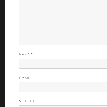
NAME
*
EMAIL
*
WEBSITE