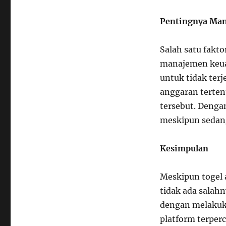
Pentingnya Ma
Salah satu fakto
manajemen keuan
untuk tidak ter
anggaran terten
tersebut. Denga
meskipun sedan
Kesimpulan
Meskipun togel
tidak ada sala
dengan melakuka
platform terperc