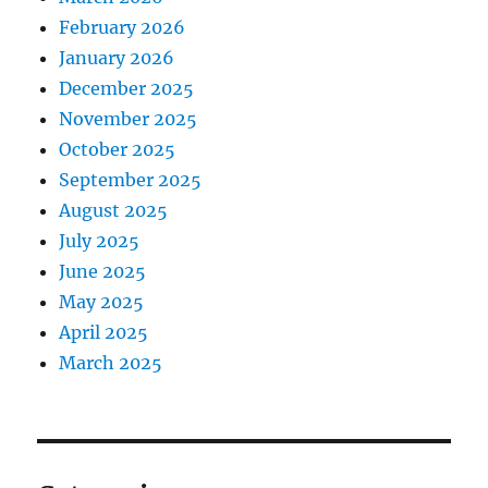
February 2026
January 2026
December 2025
November 2025
October 2025
September 2025
August 2025
July 2025
June 2025
May 2025
April 2025
March 2025