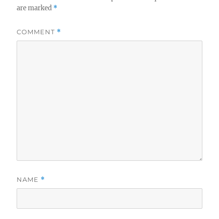
are marked
*
COMMENT
*
NAME
*