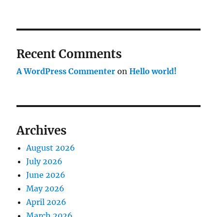
Recent Comments
A WordPress Commenter
on
Hello world!
Archives
August 2026
July 2026
June 2026
May 2026
April 2026
March 2026