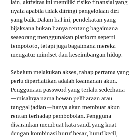
lain, aktivitas ini memiliki risiko finansial yang
nyata apabila tidak diiringi pengelolaan diri
yang baik. Dalam hal ini, pendekatan yang
bijaksana bukan hanya tentang bagaimana
seseorang menggunakan platform seperti
tempototo, tetapi juga bagaimana mereka
mengatur mindset dan keseimbangan hidup.
Sebelum melakukan akses, tahap pertama yang
perlu diperhatikan adalah keamanan akun.
Penggunaan password yang terlalu sederhana
—misalnya nama hewan peliharaan atau
tanggal jadian—hanya akan membuat akun
rentan terhadap pembobolan. Pengguna
disarankan membuat kata sandi yang kuat
dengan kombinasi huruf besar, huruf kecil,