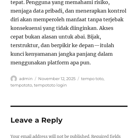
tepat. Pengguna yang memahami risiko,
menjaga data pribadi, dan menerapkan kontrol
diri akan memperoleh manfaat tanpa terjebak
konsekuensi yang tidak diinginkan. Akses
cepat bukan alasan untuk abai. Bijak,
terstruktur, dan berpikir ke depan—itulah
kunci kenyamanan jangka panjang dalam
menggunakan platform apa pun.
Author
Posted
Tags
admin
November 12, 2025
tempo toto
,
on
tempototo
,
tempototo login
Leave a Reply
Your email address will not be published.
Required fields