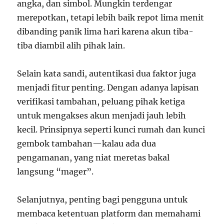
angka, dan simbol. Mungkin terdengar
merepotkan, tetapi lebih baik repot lima menit
dibanding panik lima hari karena akun tiba-
tiba diambil alih pihak lain.
Selain kata sandi, autentikasi dua faktor juga
menjadi fitur penting. Dengan adanya lapisan
verifikasi tambahan, peluang pihak ketiga
untuk mengakses akun menjadi jauh lebih
kecil. Prinsipnya seperti kunci rumah dan kunci
gembok tambahan—kalau ada dua
pengamanan, yang niat meretas bakal
langsung “mager”.
Selanjutnya, penting bagi pengguna untuk
membaca ketentuan platform dan memahami