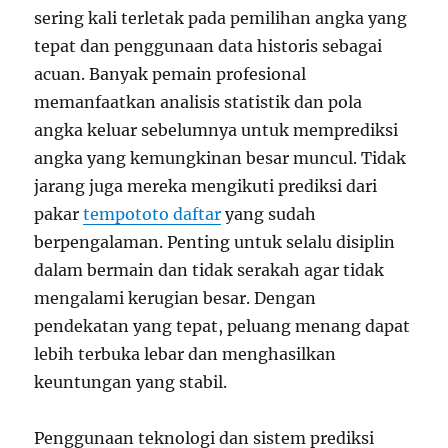
sering kali terletak pada pemilihan angka yang
tepat dan penggunaan data historis sebagai
acuan. Banyak pemain profesional
memanfaatkan analisis statistik dan pola
angka keluar sebelumnya untuk memprediksi
angka yang kemungkinan besar muncul. Tidak
jarang juga mereka mengikuti prediksi dari
pakar
tempototo daftar
yang sudah
berpengalaman. Penting untuk selalu disiplin
dalam bermain dan tidak serakah agar tidak
mengalami kerugian besar. Dengan
pendekatan yang tepat, peluang menang dapat
lebih terbuka lebar dan menghasilkan
keuntungan yang stabil.
Penggunaan teknologi dan sistem prediksi