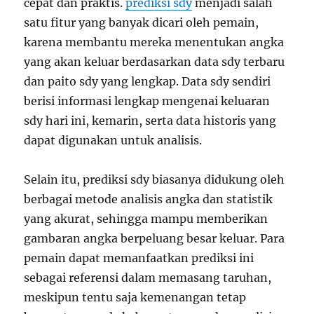
cepat dan praktis.
prediksi sdy
menjadi salah
satu fitur yang banyak dicari oleh pemain,
karena membantu mereka menentukan angka
yang akan keluar berdasarkan data sdy terbaru
dan paito sdy yang lengkap. Data sdy sendiri
berisi informasi lengkap mengenai keluaran
sdy hari ini, kemarin, serta data historis yang
dapat digunakan untuk analisis.
Selain itu, prediksi sdy biasanya didukung oleh
berbagai metode analisis angka dan statistik
yang akurat, sehingga mampu memberikan
gambaran angka berpeluang besar keluar. Para
pemain dapat memanfaatkan prediksi ini
sebagai referensi dalam memasang taruhan,
meskipun tentu saja kemenangan tetap