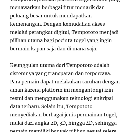
menawarkan berbagai fitur menarik dan
peluang besar untuk mendapatkan
kemenangan. Dengan kemudahan akses
melalui perangkat digital, Tempototo menjadi
pilihan utama bagi pecinta togel yang ingin
bermain kapan saja dan di mana saja.
Keunggulan utama dari Tempototo adalah
sistemnya yang transparan dan terpercaya.
Para pemain dapat melakukan taruhan dengan
aman karena platform ini mengantongi izin
resmi dan menggunakan teknologi enkripsi
data terbaru. Selain itu, Tempototo
menyediakan berbagai jenis permainan togel,
mulai dari angka 2D, 3D, hingga 4D, sehingga
pemain memiliki banyak pilihan sesuai selera