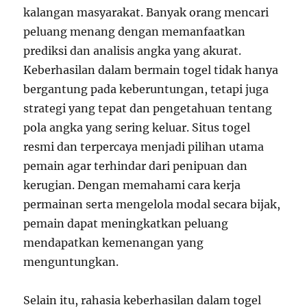
kalangan masyarakat. Banyak orang mencari
peluang menang dengan memanfaatkan
prediksi dan analisis angka yang akurat.
Keberhasilan dalam bermain togel tidak hanya
bergantung pada keberuntungan, tetapi juga
strategi yang tepat dan pengetahuan tentang
pola angka yang sering keluar. Situs togel
resmi dan terpercaya menjadi pilihan utama
pemain agar terhindar dari penipuan dan
kerugian. Dengan memahami cara kerja
permainan serta mengelola modal secara bijak,
pemain dapat meningkatkan peluang
mendapatkan kemenangan yang
menguntungkan.
Selain itu, rahasia keberhasilan dalam togel