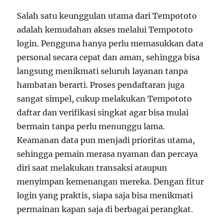
Salah satu keunggulan utama dari Tempototo
adalah kemudahan akses melalui Tempototo
login. Pengguna hanya perlu memasukkan data
personal secara cepat dan aman, sehingga bisa
langsung menikmati seluruh layanan tanpa
hambatan berarti. Proses pendaftaran juga
sangat simpel, cukup melakukan Tempototo
daftar dan verifikasi singkat agar bisa mulai
bermain tanpa perlu menunggu lama.
Keamanan data pun menjadi prioritas utama,
sehingga pemain merasa nyaman dan percaya
diri saat melakukan transaksi ataupun
menyimpan kemenangan mereka. Dengan fitur
login yang praktis, siapa saja bisa menikmati
permainan kapan saja di berbagai perangkat.