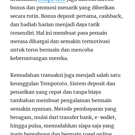
bonus dan promosi menarik yang diberikan
secara rutin. Bonus deposit pertama, cashback,
dan hadiah harian menjadi daya tarik
tersendiri. Hal ini membuat para pemain
merasa dihargai dan semakin termotivasi
untuk terus bermain dan mencoba
keberuntungan mereka.
Kemudahan transaksi juga menjadi salah satu
keunggulan Tempototo. Sistem deposit dan
penarikan yang cepat dan tanpa biaya
tambahan membuat pengalaman bermain
semakin nyaman. Metode pembayaran yang
beragam, mulai dari transfer bank, e-wallet,
hingga pulsa, memudahkan siapa saja yang
ingin bergabung dan bermain togel online.