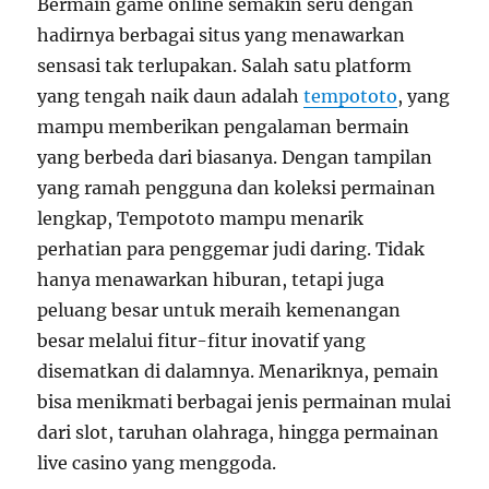
Bermain game online semakin seru dengan
hadirnya berbagai situs yang menawarkan
sensasi tak terlupakan. Salah satu platform
yang tengah naik daun adalah
tempototo
, yang
mampu memberikan pengalaman bermain
yang berbeda dari biasanya. Dengan tampilan
yang ramah pengguna dan koleksi permainan
lengkap, Tempototo mampu menarik
perhatian para penggemar judi daring. Tidak
hanya menawarkan hiburan, tetapi juga
peluang besar untuk meraih kemenangan
besar melalui fitur-fitur inovatif yang
disematkan di dalamnya. Menariknya, pemain
bisa menikmati berbagai jenis permainan mulai
dari slot, taruhan olahraga, hingga permainan
live casino yang menggoda.