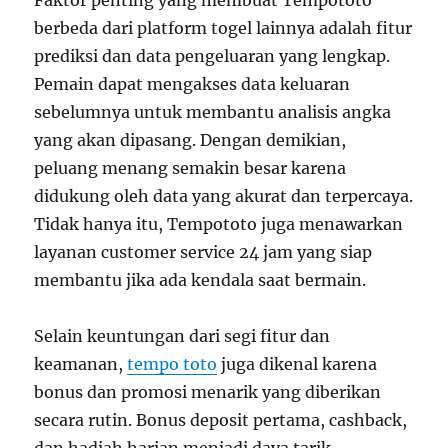
Faktor penting yang membuat Tempototo
berbeda dari platform togel lainnya adalah fitur
prediksi dan data pengeluaran yang lengkap.
Pemain dapat mengakses data keluaran
sebelumnya untuk membantu analisis angka
yang akan dipasang. Dengan demikian,
peluang menang semakin besar karena
didukung oleh data yang akurat dan terpercaya.
Tidak hanya itu, Tempototo juga menawarkan
layanan customer service 24 jam yang siap
membantu jika ada kendala saat bermain.
Selain keuntungan dari segi fitur dan
keamanan,
tempo toto
juga dikenal karena
bonus dan promosi menarik yang diberikan
secara rutin. Bonus deposit pertama, cashback,