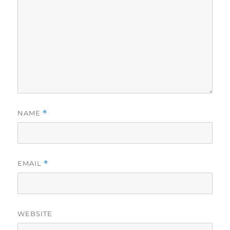
NAME
*
EMAIL
*
WEBSITE