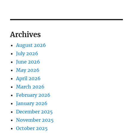
Archives
August 2026
July 2026
June 2026
May 2026
April 2026
March 2026
February 2026
January 2026
December 2025
November 2025
October 2025