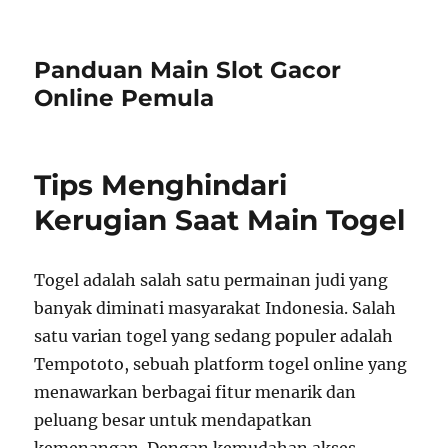
Panduan Main Slot Gacor
Online Pemula
Tips Menghindari
Kerugian Saat Main Togel
Togel adalah salah satu permainan judi yang
banyak diminati masyarakat Indonesia. Salah
satu varian togel yang sedang populer adalah
Tempototo, sebuah platform togel online yang
menawarkan berbagai fitur menarik dan
peluang besar untuk mendapatkan