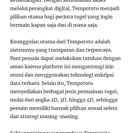
kemenangan. Dengan kemudahan akses
melalui perangkat digital, Tempototo menjadi
pilihan utama bagi pecinta togel yang ingin
bermain kapan saja dan di mana saja.
Keunggulan utama dari Tempototo adalah
sistemnya yang transparan dan terpercaya.
Para pemain dapat melakukan taruhan dengan
aman karena platform ini mengantongi izin
resmi dan menggunakan teknologi enkripsi
data terbaru. Selain itu, Tempototo
menyediakan berbagai jenis permainan togel,
mulai dari angka 2D, 3D, hingga 4D, sehingga
pemain memiliki banyak pilihan sesuai selera
dan strategi masing-masing.