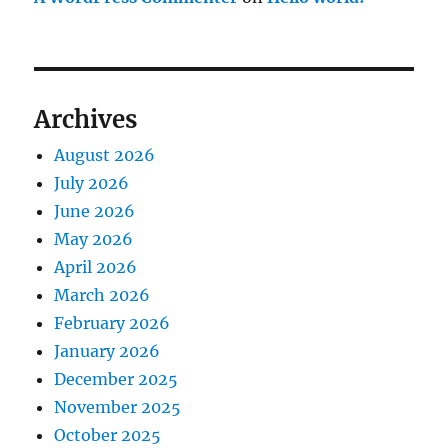
Archives
August 2026
July 2026
June 2026
May 2026
April 2026
March 2026
February 2026
January 2026
December 2025
November 2025
October 2025