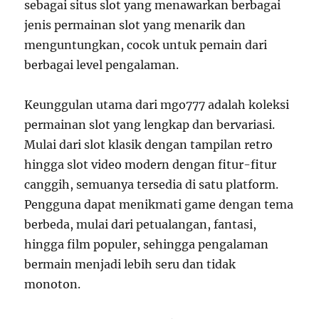
sebagai situs slot yang menawarkan berbagai
jenis permainan slot yang menarik dan
menguntungkan, cocok untuk pemain dari
berbagai level pengalaman.
Keunggulan utama dari mgo777 adalah koleksi
permainan slot yang lengkap dan bervariasi.
Mulai dari slot klasik dengan tampilan retro
hingga slot video modern dengan fitur-fitur
canggih, semuanya tersedia di satu platform.
Pengguna dapat menikmati game dengan tema
berbeda, mulai dari petualangan, fantasi,
hingga film populer, sehingga pengalaman
bermain menjadi lebih seru dan tidak
monoton.