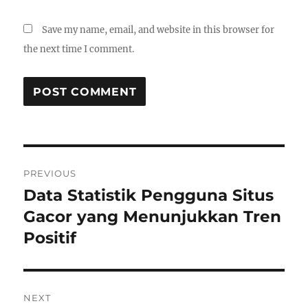
Save my name, email, and website in this browser for
the next time I comment.
Post
PREVIOUS
navigation
Data Statistik Pengguna Situs
Previous
post:
Gacor yang Menunjukkan Tren
Positif
NEXT