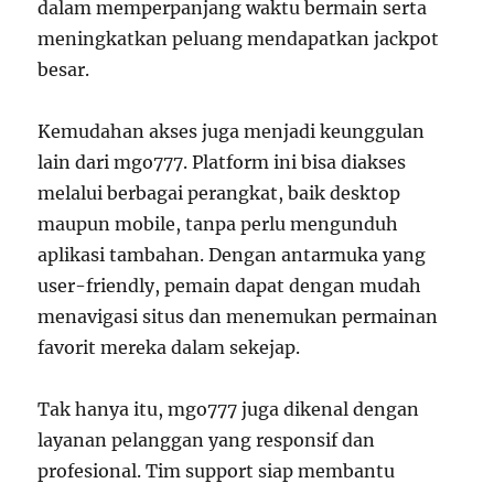
dalam memperpanjang waktu bermain serta
meningkatkan peluang mendapatkan jackpot
besar.
Kemudahan akses juga menjadi keunggulan
lain dari mgo777. Platform ini bisa diakses
melalui berbagai perangkat, baik desktop
maupun mobile, tanpa perlu mengunduh
aplikasi tambahan. Dengan antarmuka yang
user-friendly, pemain dapat dengan mudah
menavigasi situs dan menemukan permainan
favorit mereka dalam sekejap.
Tak hanya itu, mgo777 juga dikenal dengan
layanan pelanggan yang responsif dan
profesional. Tim support siap membantu