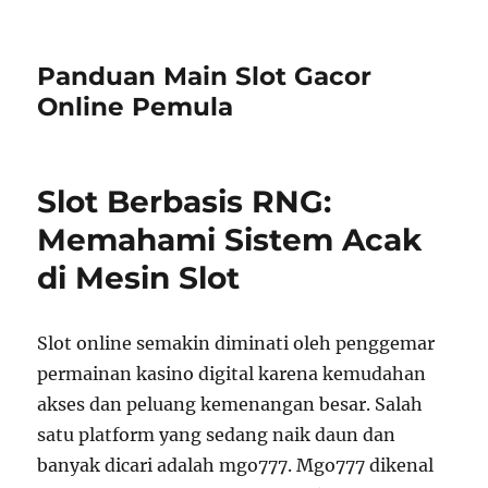
Panduan Main Slot Gacor
Online Pemula
Slot Berbasis RNG:
Memahami Sistem Acak
di Mesin Slot
Slot online semakin diminati oleh penggemar
permainan kasino digital karena kemudahan
akses dan peluang kemenangan besar. Salah
satu platform yang sedang naik daun dan
banyak dicari adalah mgo777. Mgo777 dikenal