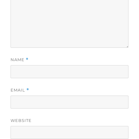
NAME
*
EMAIL
*
WEBSITE