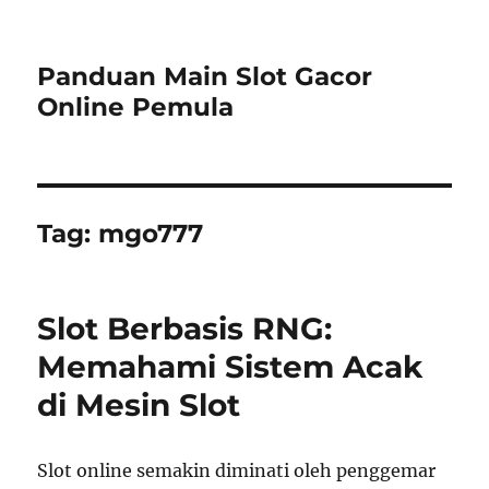
Panduan Main Slot Gacor
Online Pemula
Tag:
mgo777
Slot Berbasis RNG:
Memahami Sistem Acak
di Mesin Slot
Slot online semakin diminati oleh penggemar