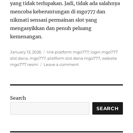
yang tidak terlupakan. Jadi, tidak ada salahnya
mencoba keberuntungan di mgo777 dan
nikmati sensasi permainan slot yang
mengasyikkan dan penuh peluang
kemenangan.
Posted
Tags
January 13, 2026
link platform mgo777
,
login mgo777
on
slot dana
,
mgo777
,
platform slot dana mgo777
,
website
on
mgo777 resmi
Leave a comment
Slot
Berbasis
RNG:
Memahami
Sistem
Search
Acak
di
SEARCH
Mesin
Slot