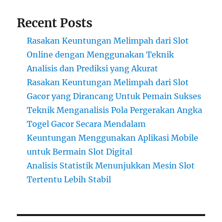
Recent Posts
Rasakan Keuntungan Melimpah dari Slot
Online dengan Menggunakan Teknik
Analisis dan Prediksi yang Akurat
Rasakan Keuntungan Melimpah dari Slot
Gacor yang Dirancang Untuk Pemain Sukses
Teknik Menganalisis Pola Pergerakan Angka
Togel Gacor Secara Mendalam
Keuntungan Menggunakan Aplikasi Mobile
untuk Bermain Slot Digital
Analisis Statistik Menunjukkan Mesin Slot
Tertentu Lebih Stabil