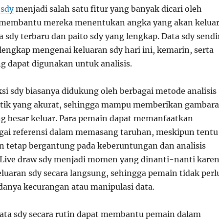
 sdy
menjadi salah satu fitur yang banyak dicari oleh
 membantu mereka menentukan angka yang akan kelua
 sdy terbaru dan paito sdy yang lengkap. Data sdy sendi
 lengkap mengenai keluaran sdy hari ini, kemarin, serta
ng dapat digunakan untuk analisis.
iksi sdy biasanya didukung oleh berbagai metode analisis
istik yang akurat, sehingga mampu memberikan gambar
g besar keluar. Para pemain dapat memanfaatkan
bagai referensi dalam memasang taruhan, meskipun tentu
 tetap bergantung pada keberuntungan dan analisis
 Live draw sdy menjadi momen yang dinanti-nanti kare
uaran sdy secara langsung, sehingga pemain tidak perl
danya kecurangan atau manipulasi data.
ta sdy secara rutin dapat membantu pemain dalam