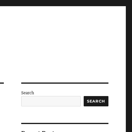
Search
SEARCH