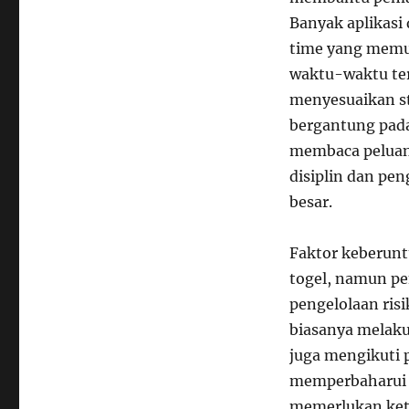
Banyak aplikasi 
time yang memu
waktu-waktu ter
menyesuaikan st
bergantung pad
membaca peluan
disiplin dan pe
besar.
Faktor keberun
togel, namun p
pengelolaan ris
biasanya melakuk
juga mengikuti 
memperbaharui s
memerlukan kete