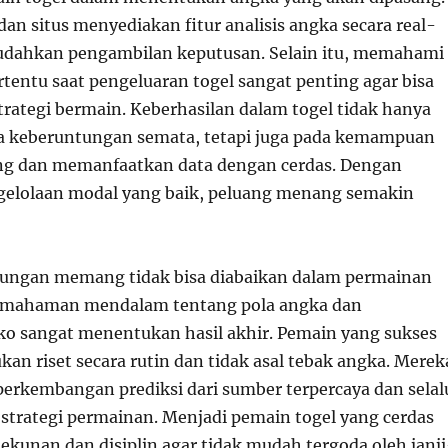
dan situs menyediakan fitur analisis angka secara real-
dahkan pengambilan keputusan. Selain itu, memahami
tentu saat pengeluaran togel sangat penting agar bisa
rategi bermain. Keberhasilan dalam togel tidak hanya
a keberuntungan semata, tetapi juga pada kemampuan
g dan memanfaatkan data dengan cerdas. Dengan
ngelolaan modal yang baik, peluang menang semakin
tungan memang tidak bisa diabaikan dalam permainan
emahaman mendalam tentang pola angka dan
iko sangat menentukan hasil akhir. Pemain yang sukses
an riset secara rutin dan tidak asal tebak angka. Merek
perkembangan prediksi dari sumber terpercaya dan selal
trategi permainan. Menjadi pemain togel yang cerdas
kunan dan disiplin agar tidak mudah tergoda oleh janji