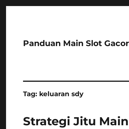
Panduan Main Slot Gaco
Tag:
keluaran sdy
Strategi Jitu Mai