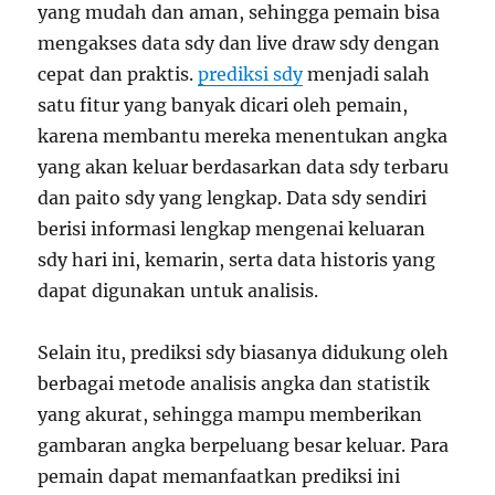
yang mudah dan aman, sehingga pemain bisa
mengakses data sdy dan live draw sdy dengan
cepat dan praktis.
prediksi sdy
menjadi salah
satu fitur yang banyak dicari oleh pemain,
karena membantu mereka menentukan angka
yang akan keluar berdasarkan data sdy terbaru
dan paito sdy yang lengkap. Data sdy sendiri
berisi informasi lengkap mengenai keluaran
sdy hari ini, kemarin, serta data historis yang
dapat digunakan untuk analisis.
Selain itu, prediksi sdy biasanya didukung oleh
berbagai metode analisis angka dan statistik
yang akurat, sehingga mampu memberikan
gambaran angka berpeluang besar keluar. Para
pemain dapat memanfaatkan prediksi ini