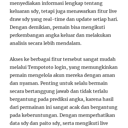
menyediakan informasi lengkap tentang
keluaran sdy, tetapi juga menawarkan fitur live
draw sdy yang real-time dan update setiap hari.
Dengan demikian, pemain bisa mengikuti
perkembangan angka keluar dan melakukan
analisis secara lebih mendalam.
Akses ke berbagai fitur tersebut sangat mudah
melalui Tempototo login, yang memungkinkan
pemain mengelola akun mereka dengan aman
dan nyaman. Penting untuk selalu bermain
secara bertanggung jawab dan tidak terlalu
bergantung pada prediksi angka, karena hasil
dari permainan ini sangat acak dan bergantung
pada keberuntungan. Dengan memperhatikan
data sdy dan paito sdy, serta mengikuti live