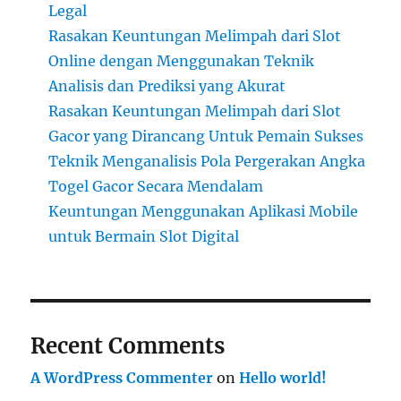
Legal
Rasakan Keuntungan Melimpah dari Slot
Online dengan Menggunakan Teknik
Analisis dan Prediksi yang Akurat
Rasakan Keuntungan Melimpah dari Slot
Gacor yang Dirancang Untuk Pemain Sukses
Teknik Menganalisis Pola Pergerakan Angka
Togel Gacor Secara Mendalam
Keuntungan Menggunakan Aplikasi Mobile
untuk Bermain Slot Digital
Recent Comments
A WordPress Commenter
on
Hello world!