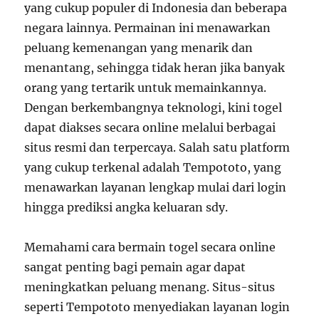
yang cukup populer di Indonesia dan beberapa
negara lainnya. Permainan ini menawarkan
peluang kemenangan yang menarik dan
menantang, sehingga tidak heran jika banyak
orang yang tertarik untuk memainkannya.
Dengan berkembangnya teknologi, kini togel
dapat diakses secara online melalui berbagai
situs resmi dan terpercaya. Salah satu platform
yang cukup terkenal adalah Tempototo, yang
menawarkan layanan lengkap mulai dari login
hingga prediksi angka keluaran sdy.
Memahami cara bermain togel secara online
sangat penting bagi pemain agar dapat
meningkatkan peluang menang. Situs-situs
seperti Tempototo menyediakan layanan login