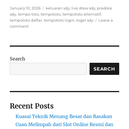
Posted
Tags
January 10, 2026
keluaran sdy
,
live draw sdy
,
prediksi
on
sdy
,
tempo toto
,
tempototo
,
tempototo alternatif
,
tempototo daftar
,
tempototo login
,
togel sdy
Leave a
on
comment
Tips
Mengurangi
Risiko
Kalah
Togel
Search
SEARCH
Recent Posts
Kuasai Teknik Menang Besar dan Rasakan
Cuan Melimpah dari Slot Online Resmi dan