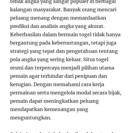
tebak angka yang sangat populer di berbagai
kalangan masyarakat. Banyak orang mencari
peluang menang dengan memanfaatkan
prediksi dan analisis angka yang akurat.
Keberhasilan dalam bermain togel tidak hanya
bergantung pada keberuntungan, tetapi juga
strategi yang tepat dan pengetahuan tentang
pola angka yang sering keluar. Situs togel
resmi dan terpercaya menjadi pilihan utama
pemain agar terhindar dari penipuan dan
kerugian. Dengan memahami cara kerja
permainan serta mengelola modal secara bijak,
pemain dapat meningkatkan peluang
mendapatkan kemenangan yang
menguntungkan.