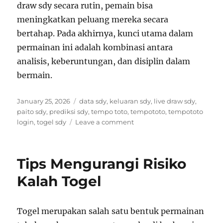
draw sdy secara rutin, pemain bisa
meningkatkan peluang mereka secara
bertahap. Pada akhirnya, kunci utama dalam
permainan ini adalah kombinasi antara
analisis, keberuntungan, dan disiplin dalam
bermain.
Posted
Tags
January 25, 2026
data sdy
,
keluaran sdy
,
live draw sdy
,
on
paito sdy
,
prediksi sdy
,
tempo toto
,
tempototo
,
tempototo
on
login
,
togel sdy
Leave a comment
Strategi
Jitu
Main
Tips Mengurangi Risiko
Togel
Online
Kalah Togel
untuk
Pemula
Pemula
Togel merupakan salah satu bentuk permainan