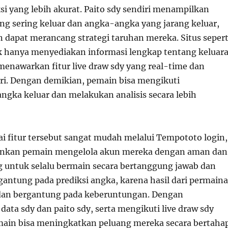
i yang lebih akurat. Paito sdy sendiri menampilkan
g sering keluar dan angka-angka yang jarang keluar,
 dapat merancang strategi taruhan mereka. Situs sepert
 hanya menyediakan informasi lengkap tentang keluar
 menawarkan fitur live draw sdy yang real-time dan
ari. Dengan demikian, pemain bisa mengikuti
gka keluar dan melakukan analisis secara lebih
ai fitur tersebut sangat mudah melalui Tempototo login,
kan pemain mengelola akun mereka dengan aman dan
 untuk selalu bermain secara bertanggung jawab dan
rgantung pada prediksi angka, karena hasil dari permain
 dan bergantung pada keberuntungan. Dengan
ata sdy dan paito sdy, serta mengikuti live draw sdy
emain bisa meningkatkan peluang mereka secara bertahap