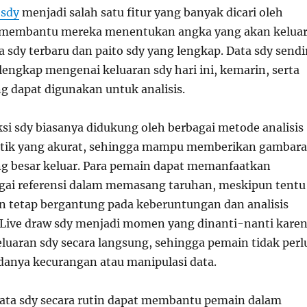
 sdy
menjadi salah satu fitur yang banyak dicari oleh
 membantu mereka menentukan angka yang akan kelua
 sdy terbaru dan paito sdy yang lengkap. Data sdy sendi
 lengkap mengenai keluaran sdy hari ini, kemarin, serta
ng dapat digunakan untuk analisis.
iksi sdy biasanya didukung oleh berbagai metode analisis
istik yang akurat, sehingga mampu memberikan gambar
g besar keluar. Para pemain dapat memanfaatkan
bagai referensi dalam memasang taruhan, meskipun tentu
 tetap bergantung pada keberuntungan dan analisis
 Live draw sdy menjadi momen yang dinanti-nanti kare
uaran sdy secara langsung, sehingga pemain tidak perl
danya kecurangan atau manipulasi data.
ta sdy secara rutin dapat membantu pemain dalam