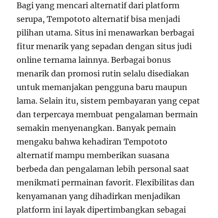
Bagi yang mencari alternatif dari platform
serupa, Tempototo alternatif bisa menjadi
pilihan utama. Situs ini menawarkan berbagai
fitur menarik yang sepadan dengan situs judi
online ternama lainnya. Berbagai bonus
menarik dan promosi rutin selalu disediakan
untuk memanjakan pengguna baru maupun
lama. Selain itu, sistem pembayaran yang cepat
dan terpercaya membuat pengalaman bermain
semakin menyenangkan. Banyak pemain
mengaku bahwa kehadiran Tempototo
alternatif mampu memberikan suasana
berbeda dan pengalaman lebih personal saat
menikmati permainan favorit. Flexibilitas dan
kenyamanan yang dihadirkan menjadikan
platform ini layak dipertimbangkan sebagai