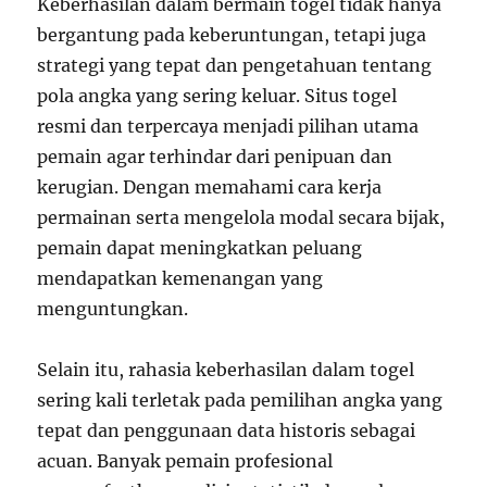
Keberhasilan dalam bermain togel tidak hanya
bergantung pada keberuntungan, tetapi juga
strategi yang tepat dan pengetahuan tentang
pola angka yang sering keluar. Situs togel
resmi dan terpercaya menjadi pilihan utama
pemain agar terhindar dari penipuan dan
kerugian. Dengan memahami cara kerja
permainan serta mengelola modal secara bijak,
pemain dapat meningkatkan peluang
mendapatkan kemenangan yang
menguntungkan.
Selain itu, rahasia keberhasilan dalam togel
sering kali terletak pada pemilihan angka yang
tepat dan penggunaan data historis sebagai
acuan. Banyak pemain profesional