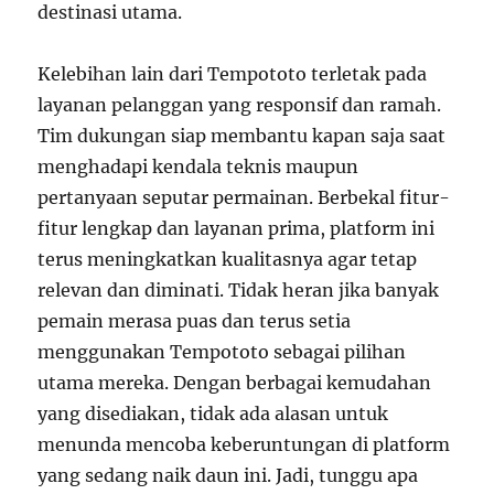
destinasi utama.
Kelebihan lain dari Tempototo terletak pada
layanan pelanggan yang responsif dan ramah.
Tim dukungan siap membantu kapan saja saat
menghadapi kendala teknis maupun
pertanyaan seputar permainan. Berbekal fitur-
fitur lengkap dan layanan prima, platform ini
terus meningkatkan kualitasnya agar tetap
relevan dan diminati. Tidak heran jika banyak
pemain merasa puas dan terus setia
menggunakan Tempototo sebagai pilihan
utama mereka. Dengan berbagai kemudahan
yang disediakan, tidak ada alasan untuk
menunda mencoba keberuntungan di platform
yang sedang naik daun ini. Jadi, tunggu apa