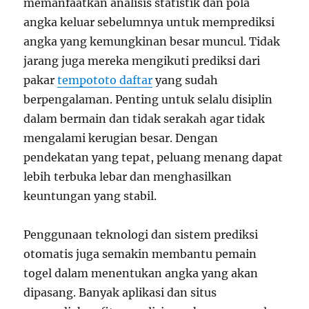
memanfaatkan analisis statistik dan pola
angka keluar sebelumnya untuk memprediksi
angka yang kemungkinan besar muncul. Tidak
jarang juga mereka mengikuti prediksi dari
pakar
tempototo daftar
yang sudah
berpengalaman. Penting untuk selalu disiplin
dalam bermain dan tidak serakah agar tidak
mengalami kerugian besar. Dengan
pendekatan yang tepat, peluang menang dapat
lebih terbuka lebar dan menghasilkan
keuntungan yang stabil.
Penggunaan teknologi dan sistem prediksi
otomatis juga semakin membantu pemain
togel dalam menentukan angka yang akan
dipasang. Banyak aplikasi dan situs