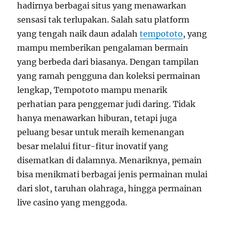
hadirnya berbagai situs yang menawarkan
sensasi tak terlupakan. Salah satu platform
yang tengah naik daun adalah
tempototo
, yang
mampu memberikan pengalaman bermain
yang berbeda dari biasanya. Dengan tampilan
yang ramah pengguna dan koleksi permainan
lengkap, Tempototo mampu menarik
perhatian para penggemar judi daring. Tidak
hanya menawarkan hiburan, tetapi juga
peluang besar untuk meraih kemenangan
besar melalui fitur-fitur inovatif yang
disematkan di dalamnya. Menariknya, pemain
bisa menikmati berbagai jenis permainan mulai
dari slot, taruhan olahraga, hingga permainan
live casino yang menggoda.