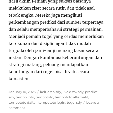
hasil akhir. Pemain yang sukses biasanya
melakukan riset secara rutin dan tidak asal
tebak angka. Mereka juga mengikuti
perkembangan prediksi dari sumber terpercaya
dan selalu memperbaharui strategi permainan.
Menjadi pemain togel yang cerdas memerlukan
ketekunan dan disiplin agar tidak mudah
tergoda oleh janji-janji menang besar secara
instan. Dengan kombinasi keberuntungan dan
strategi matang, peluang mendapatkan
keuntungan dari togel bisa diraih secara
konsisten.
Posted
Tags
January 10, 2026
keluaran sdy
,
live draw sdy
,
prediksi
on
sdy
,
tempo toto
,
tempototo
,
tempototo alternatif
,
tempototo daftar
,
tempototo login
,
togel sdy
Leave a
on
comment
Tips