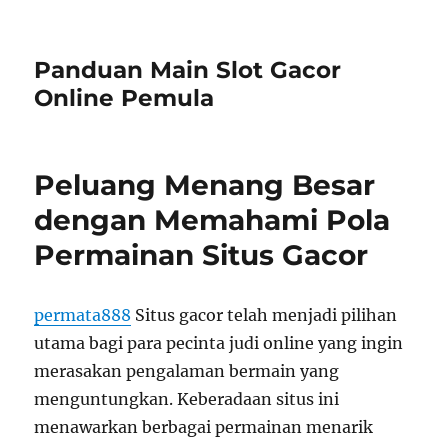
Panduan Main Slot Gacor
Online Pemula
Peluang Menang Besar
dengan Memahami Pola
Permainan Situs Gacor
permata888
Situs gacor telah menjadi pilihan
utama bagi para pecinta judi online yang ingin
merasakan pengalaman bermain yang
menguntungkan. Keberadaan situs ini
menawarkan berbagai permainan menarik