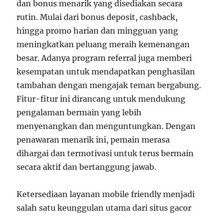
dan bonus menarik yang disediakan secara
rutin. Mulai dari bonus deposit, cashback,
hingga promo harian dan mingguan yang
meningkatkan peluang meraih kemenangan
besar. Adanya program referral juga memberi
kesempatan untuk mendapatkan penghasilan
tambahan dengan mengajak teman bergabung.
Fitur-fitur ini dirancang untuk mendukung
pengalaman bermain yang lebih
menyenangkan dan menguntungkan. Dengan
penawaran menarik ini, pemain merasa
dihargai dan termotivasi untuk terus bermain
secara aktif dan bertanggung jawab.
Ketersediaan layanan mobile friendly menjadi
salah satu keunggulan utama dari situs gacor