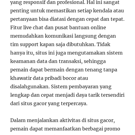
yang responsif dan profesional. Hal ini sangat
penting untuk memastikan setiap kendala atau
pertanyaan bisa diatasi dengan cepat dan tepat.
Fitur live chat dan pusat bantuan online
memudahkan komunikasi langsung dengan
tim support kapan saja dibutuhkan. Tidak
hanya itu, situs ini juga mengutamakan sistem
keamanan data dan transaksi, sehingga
pemain dapat bermain dengan tenang tanpa
khawatir data pribadi bocor atau
disalahgunakan. Sistem pembayaran yang
lengkap dan cepat menjadi daya tarik tersendiri
dari situs gacor yang terpercaya.
Dalam menjalankan aktivitas di situs gacor,
pemain dapat memanfaatkan berbagai promo