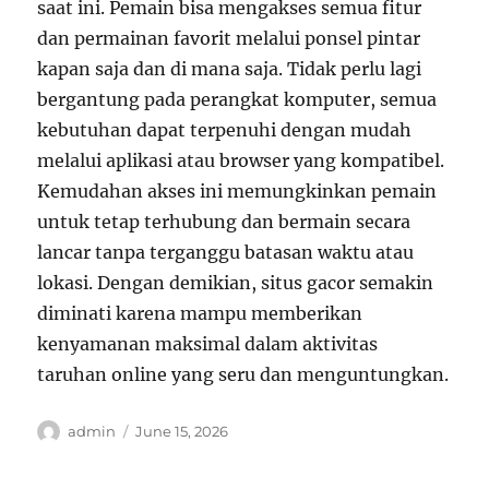
saat ini. Pemain bisa mengakses semua fitur
dan permainan favorit melalui ponsel pintar
kapan saja dan di mana saja. Tidak perlu lagi
bergantung pada perangkat komputer, semua
kebutuhan dapat terpenuhi dengan mudah
melalui aplikasi atau browser yang kompatibel.
Kemudahan akses ini memungkinkan pemain
untuk tetap terhubung dan bermain secara
lancar tanpa terganggu batasan waktu atau
lokasi. Dengan demikian, situs gacor semakin
diminati karena mampu memberikan
kenyamanan maksimal dalam aktivitas
taruhan online yang seru dan menguntungkan.
Author
Posted
admin
June 15, 2026
on