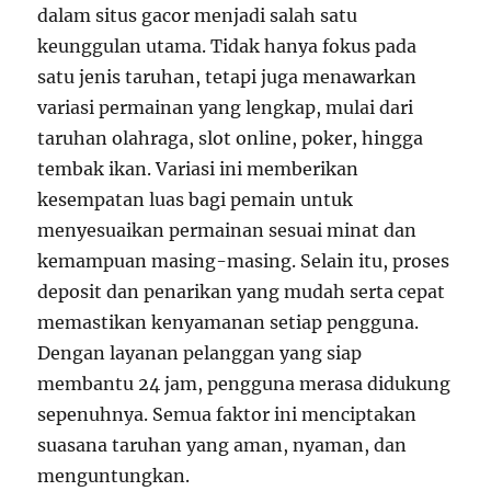
dalam situs gacor menjadi salah satu
keunggulan utama. Tidak hanya fokus pada
satu jenis taruhan, tetapi juga menawarkan
variasi permainan yang lengkap, mulai dari
taruhan olahraga, slot online, poker, hingga
tembak ikan. Variasi ini memberikan
kesempatan luas bagi pemain untuk
menyesuaikan permainan sesuai minat dan
kemampuan masing-masing. Selain itu, proses
deposit dan penarikan yang mudah serta cepat
memastikan kenyamanan setiap pengguna.
Dengan layanan pelanggan yang siap
membantu 24 jam, pengguna merasa didukung
sepenuhnya. Semua faktor ini menciptakan
suasana taruhan yang aman, nyaman, dan
menguntungkan.