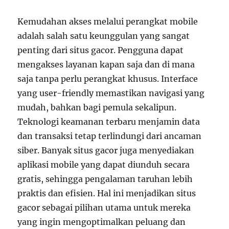
Kemudahan akses melalui perangkat mobile
adalah salah satu keunggulan yang sangat
penting dari situs gacor. Pengguna dapat
mengakses layanan kapan saja dan di mana
saja tanpa perlu perangkat khusus. Interface
yang user-friendly memastikan navigasi yang
mudah, bahkan bagi pemula sekalipun.
Teknologi keamanan terbaru menjamin data
dan transaksi tetap terlindungi dari ancaman
siber. Banyak situs gacor juga menyediakan
aplikasi mobile yang dapat diunduh secara
gratis, sehingga pengalaman taruhan lebih
praktis dan efisien. Hal ini menjadikan situs
gacor sebagai pilihan utama untuk mereka
yang ingin mengoptimalkan peluang dan