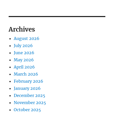
Archives
August 2026
July 2026
June 2026
May 2026
April 2026
March 2026
February 2026
January 2026
December 2025
November 2025
October 2025