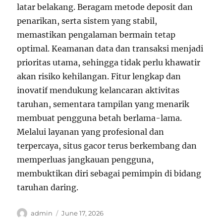
latar belakang. Beragam metode deposit dan
penarikan, serta sistem yang stabil,
memastikan pengalaman bermain tetap
optimal. Keamanan data dan transaksi menjadi
prioritas utama, sehingga tidak perlu khawatir
akan risiko kehilangan. Fitur lengkap dan
inovatif mendukung kelancaran aktivitas
taruhan, sementara tampilan yang menarik
membuat pengguna betah berlama-lama.
Melalui layanan yang profesional dan
terpercaya, situs gacor terus berkembang dan
memperluas jangkauan pengguna,
membuktikan diri sebagai pemimpin di bidang
taruhan daring.
Author
Posted
admin
June 17, 2026