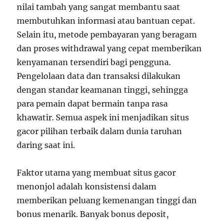
nilai tambah yang sangat membantu saat
membutuhkan informasi atau bantuan cepat.
Selain itu, metode pembayaran yang beragam
dan proses withdrawal yang cepat memberikan
kenyamanan tersendiri bagi pengguna.
Pengelolaan data dan transaksi dilakukan
dengan standar keamanan tinggi, sehingga
para pemain dapat bermain tanpa rasa
khawatir. Semua aspek ini menjadikan situs
gacor pilihan terbaik dalam dunia taruhan
daring saat ini.
Faktor utama yang membuat situs gacor
menonjol adalah konsistensi dalam
memberikan peluang kemenangan tinggi dan
bonus menarik. Banyak bonus deposit,