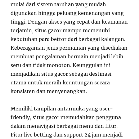
mulai dari sistem taruhan yang mudah
digunakan hingga peluang kemenangan yang
tinggi. Dengan akses yang cepat dan keamanan
terjamin, situs gacor mampu memenuhi
kebutuhan para bettor dari berbagai kalangan.
Keberagaman jenis permainan yang disediakan
membuat pengalaman bermain menjadi lebih
seru dan tidak monoton. Keunggulan ini
menjadikan situs gacor sebagai destinasi
utama untuk meraih keuntungan secara
konsisten dan menyenangkan.
Memiliki tampilan antarmuka yang user-
friendly, situs gacor memudahkan pengguna
dalam menavigasi berbagai menu dan fitur.
Fitur live betting dan support 24 jam menjadi