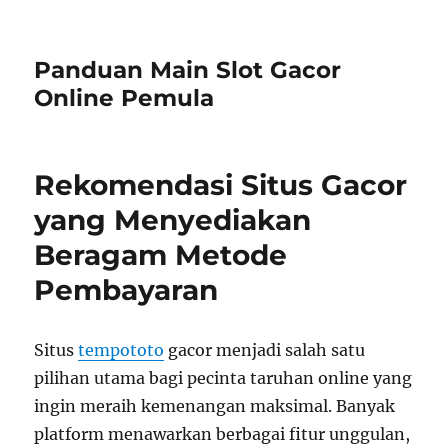
Panduan Main Slot Gacor
Online Pemula
Rekomendasi Situs Gacor
yang Menyediakan
Beragam Metode
Pembayaran
Situs
tempototo
gacor menjadi salah satu
pilihan utama bagi pecinta taruhan online yang
ingin meraih kemenangan maksimal. Banyak
platform menawarkan berbagai fitur unggulan,