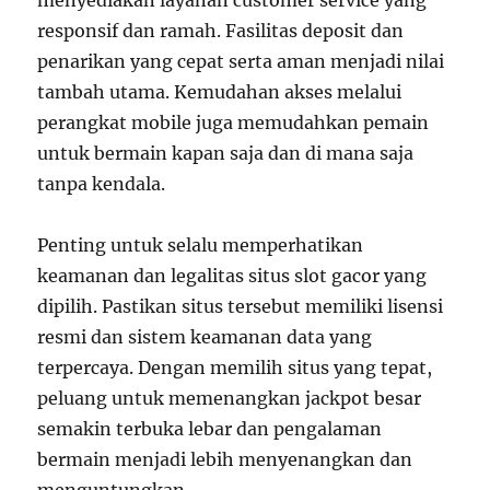
menyediakan layanan customer service yang
responsif dan ramah. Fasilitas deposit dan
penarikan yang cepat serta aman menjadi nilai
tambah utama. Kemudahan akses melalui
perangkat mobile juga memudahkan pemain
untuk bermain kapan saja dan di mana saja
tanpa kendala.
Penting untuk selalu memperhatikan
keamanan dan legalitas situs slot gacor yang
dipilih. Pastikan situs tersebut memiliki lisensi
resmi dan sistem keamanan data yang
terpercaya. Dengan memilih situs yang tepat,
peluang untuk memenangkan jackpot besar
semakin terbuka lebar dan pengalaman
bermain menjadi lebih menyenangkan dan