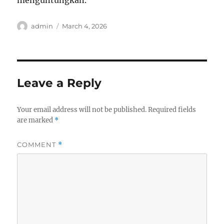
menguntungkan.
Author
Posted
admin
March 4, 2026
on
Leave a Reply
Your email address will not be published.
Required fields
are marked
*
COMMENT
*