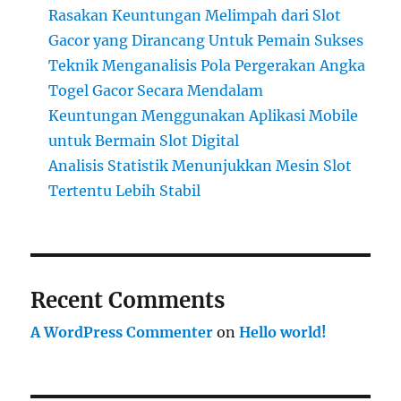
Rasakan Keuntungan Melimpah dari Slot
Gacor yang Dirancang Untuk Pemain Sukses
Teknik Menganalisis Pola Pergerakan Angka
Togel Gacor Secara Mendalam
Keuntungan Menggunakan Aplikasi Mobile
untuk Bermain Slot Digital
Analisis Statistik Menunjukkan Mesin Slot
Tertentu Lebih Stabil
Recent Comments
A WordPress Commenter
on
Hello world!