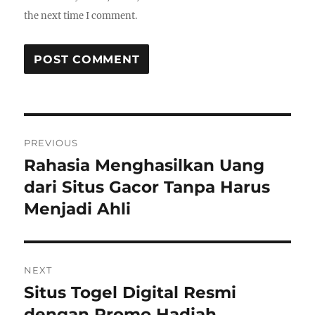
the next time I comment.
Post
PREVIOUS
navigation
Rahasia Menghasilkan Uang
Previous
post:
dari Situs Gacor Tanpa Harus
Menjadi Ahli
NEXT
Situs Togel Digital Resmi
Next
post:
dengan Promo Hadiah