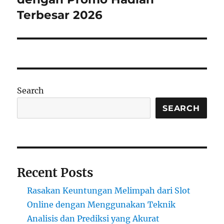
Terbesar 2026
Search
SEARCH
Recent Posts
Rasakan Keuntungan Melimpah dari Slot
Online dengan Menggunakan Teknik
Analisis dan Prediksi yang Akurat