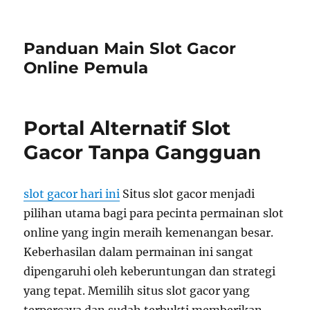
Panduan Main Slot Gacor
Online Pemula
Portal Alternatif Slot
Gacor Tanpa Gangguan
slot gacor hari ini
Situs slot gacor menjadi
pilihan utama bagi para pecinta permainan slot
online yang ingin meraih kemenangan besar.
Keberhasilan dalam permainan ini sangat
dipengaruhi oleh keberuntungan dan strategi
yang tepat. Memilih situs slot gacor yang