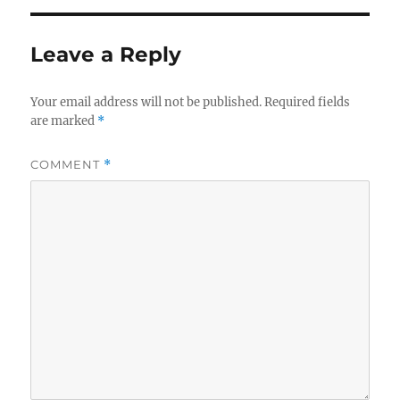
Leave a Reply
Your email address will not be published.
Required fields
are marked
*
COMMENT
*