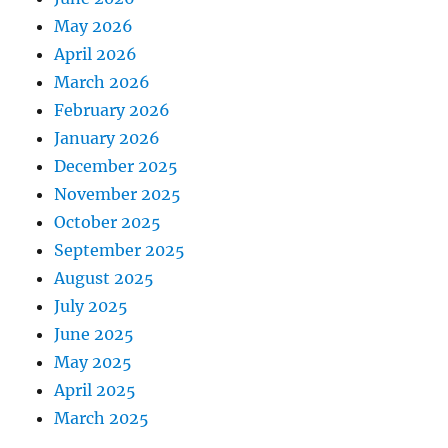
May 2026
April 2026
March 2026
February 2026
January 2026
December 2025
November 2025
October 2025
September 2025
August 2025
July 2025
June 2025
May 2025
April 2025
March 2025