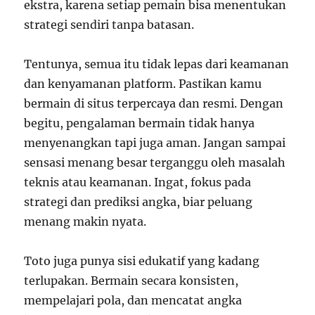
ekstra, karena setiap pemain bisa menentukan
strategi sendiri tanpa batasan.
Tentunya, semua itu tidak lepas dari keamanan
dan kenyamanan platform. Pastikan kamu
bermain di situs terpercaya dan resmi. Dengan
begitu, pengalaman bermain tidak hanya
menyenangkan tapi juga aman. Jangan sampai
sensasi menang besar terganggu oleh masalah
teknis atau keamanan. Ingat, fokus pada
strategi dan prediksi angka, biar peluang
menang makin nyata.
Toto juga punya sisi edukatif yang kadang
terlupakan. Bermain secara konsisten,
mempelajari pola, dan mencatat angka