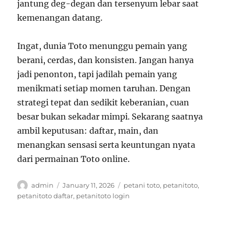
jantung deg-degan dan tersenyum lebar saat
kemenangan datang.
Ingat, dunia Toto menunggu pemain yang
berani, cerdas, dan konsisten. Jangan hanya
jadi penonton, tapi jadilah pemain yang
menikmati setiap momen taruhan. Dengan
strategi tepat dan sedikit keberanian, cuan
besar bukan sekadar mimpi. Sekarang saatnya
ambil keputusan: daftar, main, dan
menangkan sensasi serta keuntungan nyata
dari permainan Toto online.
Author
Posted
Tags
admin
January 11, 2026
petani toto
,
petanitoto
,
on
petanitoto daftar
,
petanitoto login