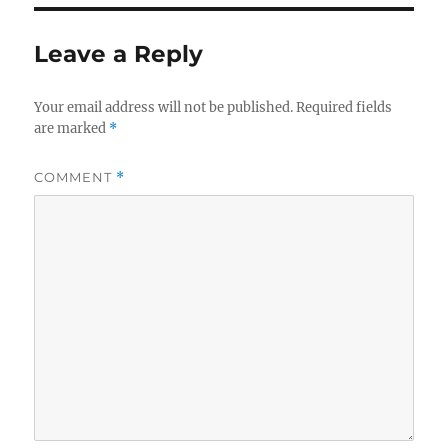
Leave a Reply
Your email address will not be published.
Required fields
are marked
*
COMMENT
*