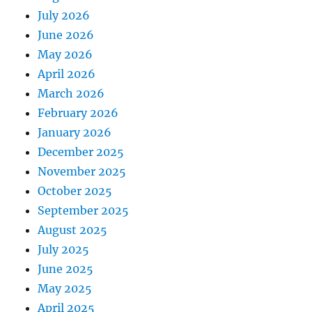
July 2026
June 2026
May 2026
April 2026
March 2026
February 2026
January 2026
December 2025
November 2025
October 2025
September 2025
August 2025
July 2025
June 2025
May 2025
April 2025