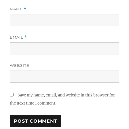
NAME
*
EMAIL
*
WEBSITE
Save my name, email, and website in this browser for
the next time I comment.