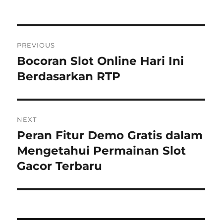
Post
PREVIOUS
navigation
Bocoran Slot Online Hari Ini
Previous
post:
Berdasarkan RTP
NEXT
Peran Fitur Demo Gratis dalam
Next
post:
Mengetahui Permainan Slot
Gacor Terbaru