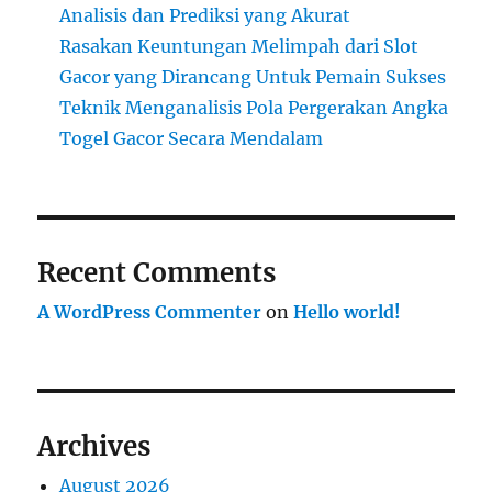
Analisis dan Prediksi yang Akurat
Rasakan Keuntungan Melimpah dari Slot
Gacor yang Dirancang Untuk Pemain Sukses
Teknik Menganalisis Pola Pergerakan Angka
Togel Gacor Secara Mendalam
Recent Comments
A WordPress Commenter
on
Hello world!
Archives
August 2026