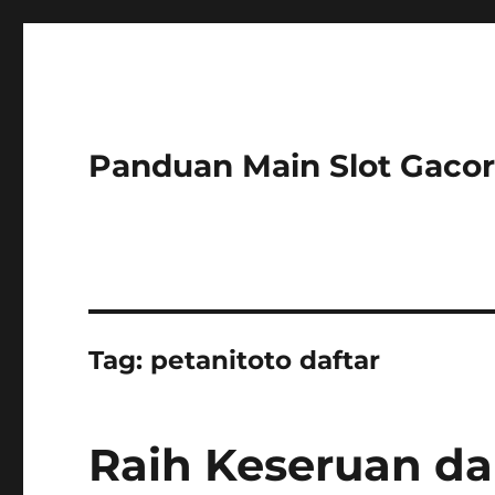
Panduan Main Slot Gaco
Tag:
petanitoto daftar
Raih Keseruan da