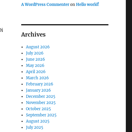
A WordPress Commenter
on
Hello world!
Di
Archives
August 2026
July 2026
June 2026
May 2026
April 2026
March 2026
February 2026
January 2026
December 2025
November 2025
October 2025
September 2025
August 2025
July 2025