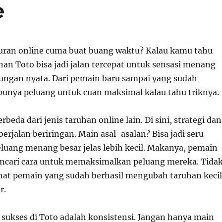
e
buran online cuma buat buang waktu? Kalau kamu tahu
nan Toto bisa jadi jalan tercepat untuk sensasi menang
ungan nyata. Dari pemain baru sampai yang sudah
punya peluang untuk cuan maksimal kalau tahu triknya.
eda dari jenis taruhan online lain. Di sini, strategi dan
rjalan beriringan. Main asal-asalan? Bisa jadi seru
eluang menang besar jelas lebih kecil. Makanya, pemain
encari cara untuk memaksimalkan peluang mereka. Tida
ihat pemain yang sudah berhasil mengubah taruhan kecil
r.
 sukses di Toto adalah konsistensi. Jangan hanya main