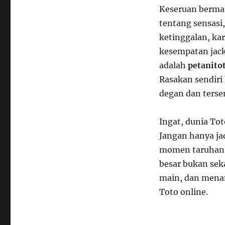
Keseruan bermai
tentang sensasi
ketinggalan, ka
kesempatan jack
adalah
petanito
Rasakan sendiri
degan dan terse
Ingat, dunia To
Jangan hanya ja
momen taruhan. 
besar bukan sek
main, dan menan
Toto online.