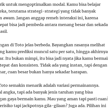
rik untuk mengoptimalkan modal. Kamu bisa belajar
eka, terutama strategi-strategi yang tidak banyak
n awam. Jangan anggap remeh interaksi ini, karena
tepat bisa jadi pembeda antara menang besar dan sekada
sil.
gan di Toto jelas berbeda. Bayangkan rasanya melihat
g kamu prediksi muncul satu per satu, hingga akhirnya
r. Itu bukan mimpi, itu bisa jadi nyata jika kamu berma
tepat dan konsisten. Tidak ada yang instan, tapi dengan
ar, cuan besar bukan hanya sekadar harapan.
oto semakin menarik adalah variasi permainannya.
l angka, tapi ada banyak jenis taruhan yang bisa
gan gaya bermain kamu. Mau yang aman tapi pasti cuan
risiko tapi jackpotnya gila-gilaan? Juga ada. Pilihan ini