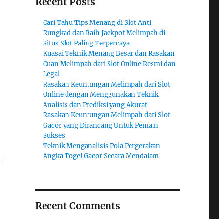
Recent Posts
Cari Tahu Tips Menang di Slot Anti
Rungkad dan Raih Jackpot Melimpah di
Situs Slot Paling Terpercaya
Kuasai Teknik Menang Besar dan Rasakan
Cuan Melimpah dari Slot Online Resmi dan
Legal
Rasakan Keuntungan Melimpah dari Slot
Online dengan Menggunakan Teknik
Analisis dan Prediksi yang Akurat
Rasakan Keuntungan Melimpah dari Slot
Gacor yang Dirancang Untuk Pemain
Sukses
Teknik Menganalisis Pola Pergerakan
Angka Togel Gacor Secara Mendalam
k
Recent Comments