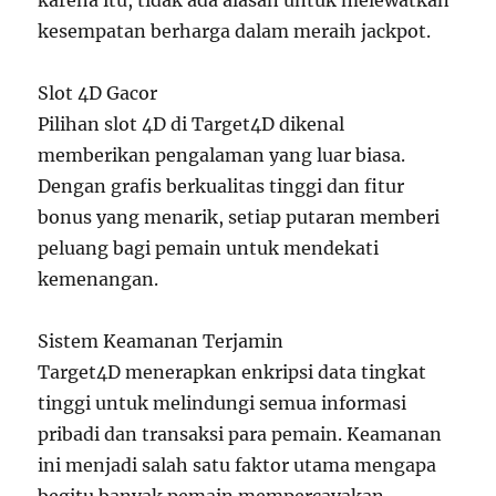
karena itu, tidak ada alasan untuk melewatkan
kesempatan berharga dalam meraih jackpot.
Slot 4D Gacor
Pilihan slot 4D di Target4D dikenal
memberikan pengalaman yang luar biasa.
Dengan grafis berkualitas tinggi dan fitur
bonus yang menarik, setiap putaran memberi
peluang bagi pemain untuk mendekati
kemenangan.
Sistem Keamanan Terjamin
Target4D menerapkan enkripsi data tingkat
tinggi untuk melindungi semua informasi
pribadi dan transaksi para pemain. Keamanan
ini menjadi salah satu faktor utama mengapa