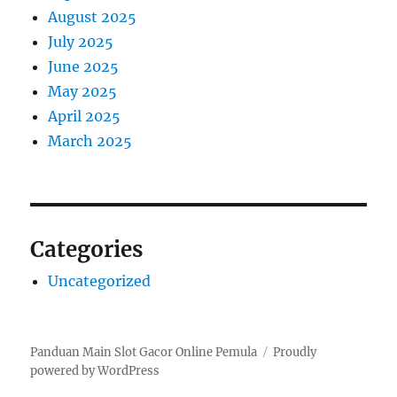
August 2025
July 2025
June 2025
May 2025
April 2025
March 2025
Categories
Uncategorized
Panduan Main Slot Gacor Online Pemula
Proudly
powered by WordPress