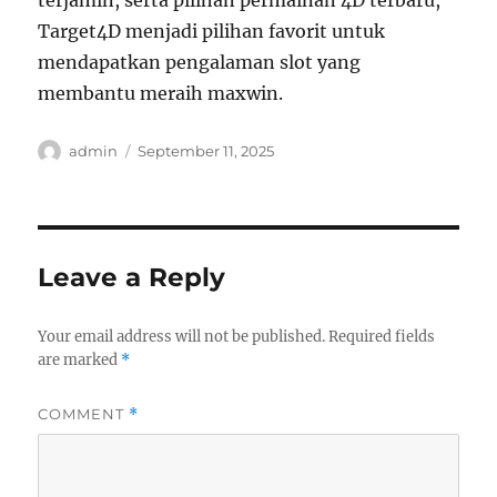
terjamin, serta pilihan permainan 4D terbaru,
Target4D menjadi pilihan favorit untuk
mendapatkan pengalaman slot yang
membantu meraih maxwin.
Author
Posted
admin
September 11, 2025
on
Leave a Reply
Your email address will not be published.
Required fields
are marked
*
COMMENT
*