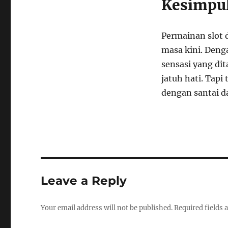
Kesimpu
Permainan slot d
masa kini. Deng
sensasi yang di
jatuh hati. Tapi 
dengan santai d
Leave a Reply
Your email address will not be published.
Required fields