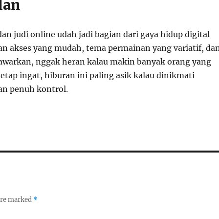
lan
an judi online udah jadi bagian dari gaya hidup digital
an akses yang mudah, tema permainan yang variatif, da
tawarkan, nggak heran kalau makin banyak orang yang
tetap ingat, hiburan ini paling asik kalau dinikmati
an penuh kontrol.
 are marked
*