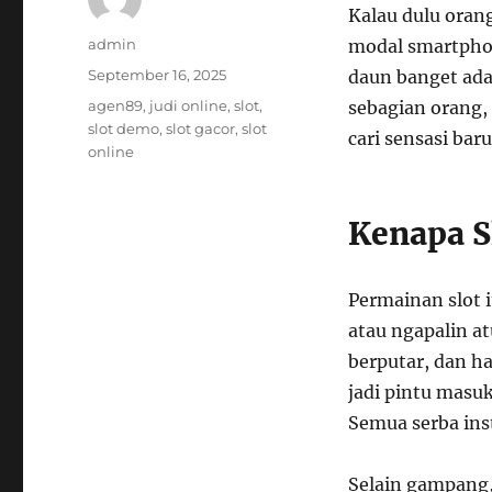
Kalau dulu oran
Author
admin
modal smartphone
Posted
September 16, 2025
daun banget ad
on
Tags
agen89
,
judi online
,
slot
,
sebagian orang, 
slot demo
,
slot gacor
,
slot
cari sensasi baru
online
Kenapa Sl
Permainan slot i
atau ngapalin a
berputar, dan ha
jadi pintu masuk
Semua serba ins
Selain gampang, 