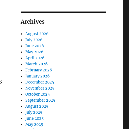
Archives
August 2026
July 2026
June 2026
May 2026
April 2026
March 2026
February 2026
January 2026
g
December 2025
November 2025
October 2025
September 2025
August 2025
July 2025
June 2025
May 2025