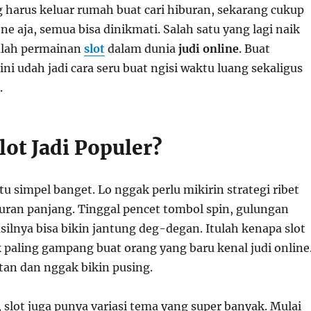
g harus keluar rumah buat cari hiburan, sekarang cukup
 aja, semua bisa dinikmati. Salah satu yang lagi naik
alah permainan
slot
dalam dunia
judi online
. Buat
ini udah jadi cara seru buat ngisi waktu luang sekaligus
.
ot Jadi Populer?
tu simpel banget. Lo nggak perlu mikirin strategi ribet
turan panjang. Tinggal pencet tombol spin, gulungan
silnya bisa bikin jantung deg-degan. Itulah kenapa slot
 paling gampang buat orang yang baru kenal judi online
tan dan nggak bikin pusing.
slot juga punya variasi tema yang super banyak. Mulai