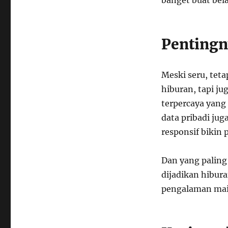
banget buat bela
Pentingn
Meski seru, teta
hiburan, tapi ju
terpercaya yang 
data pribadi jug
responsif bikin
Dan yang paling
dijadikan hibura
pengalaman main