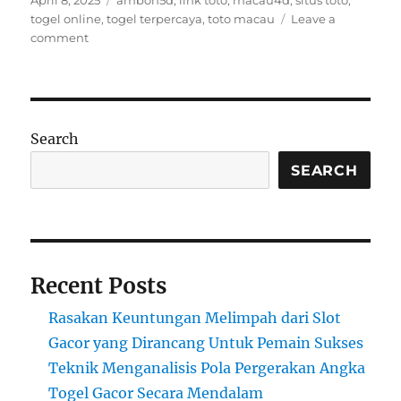
April 8, 2025
ambon5d
,
link toto
,
macau4d
,
situs toto
,
on
togel online
,
togel terpercaya
,
toto macau
Leave a
on
comment
Gila!
Togelan
Dapet
50
Juta
Search
dari
AMBON4D!
SEARCH
Recent Posts
Rasakan Keuntungan Melimpah dari Slot
Gacor yang Dirancang Untuk Pemain Sukses
Teknik Menganalisis Pola Pergerakan Angka
Togel Gacor Secara Mendalam