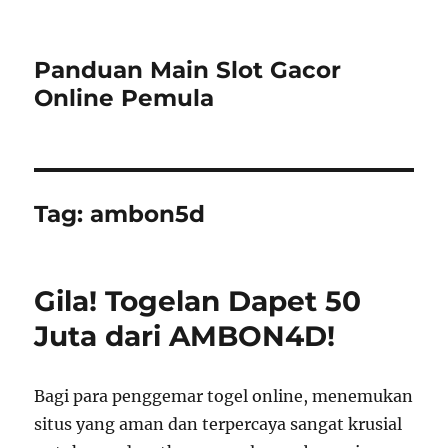
Panduan Main Slot Gacor
Online Pemula
Tag:
ambon5d
Gila! Togelan Dapet 50
Juta dari AMBON4D!
Bagi para penggemar togel online, menemukan
situs yang aman dan terpercaya sangat krusial