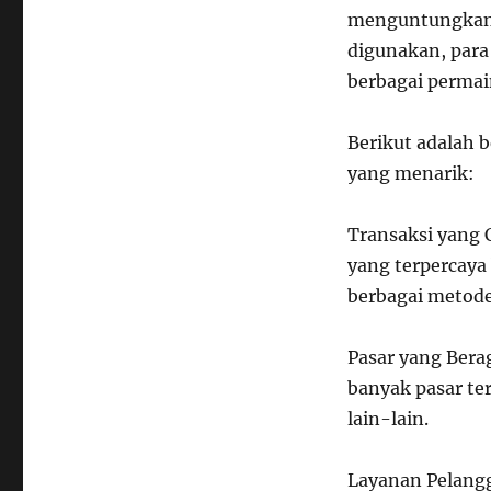
AMBON4D!
menguntungkan.
digunakan, para
berbagai permai
Berikut adalah
yang menarik:
Transaksi yang
yang terpercaya 
berbagai metode
Pasar yang Ber
banyak pasar te
lain-lain.
Layanan Pelangg