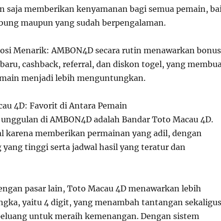
 saja memberikan kenyamanan bagi semua pemain, ba
abung maupun yang sudah berpengalaman.
osi Menarik: AMBON4D secara rutin menawarkan bonus
baru, cashback, referral, dan diskon togel, yang membu
main menjadi lebih menguntungkan.
au 4D: Favorit di Antara Pemain
r unggulan di AMBON4D adalah Bandar Toto Macau 4D.
nal karena memberikan permainan yang adil, dengan
ang tinggi serta jadwal hasil yang teratur dan
ngan pasar lain, Toto Macau 4D menawarkan lebih
angka, yaitu 4 digit, yang menambah tantangan sekaligu
eluang untuk meraih kemenangan. Dengan sistem