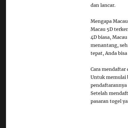
dan lancar.
Mengapa Macau 
Macau 5D terken
4D biasa, Maca
menantang, sehi
tepat, Anda bis
Cara mendaftar
Untuk memulai b
pendaftarannya
Setelah mendaft
pasaran togel y