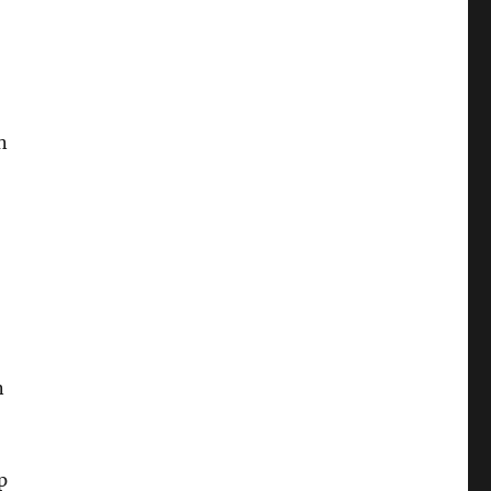
n
n
p