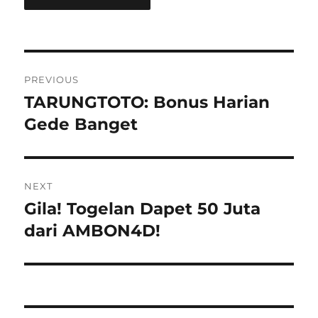
Post
PREVIOUS
navigation
TARUNGTOTO: Bonus Harian
Previous
post:
Gede Banget
NEXT
Gila! Togelan Dapet 50 Juta
Next
post:
dari AMBON4D!