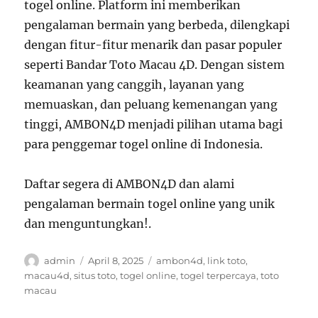
togel online. Platform ini memberikan
pengalaman bermain yang berbeda, dilengkapi
dengan fitur-fitur menarik dan pasar populer
seperti Bandar Toto Macau 4D. Dengan sistem
keamanan yang canggih, layanan yang
memuaskan, dan peluang kemenangan yang
tinggi, AMBON4D menjadi pilihan utama bagi
para penggemar togel online di Indonesia.
Daftar segera di AMBON4D dan alami
pengalaman bermain togel online yang unik
dan menguntungkan!.
Author
Posted
Tags
admin
April 8, 2025
ambon4d
,
link toto
,
on
macau4d
,
situs toto
,
togel online
,
togel terpercaya
,
toto
macau