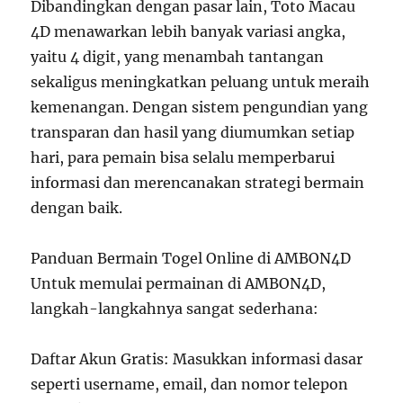
Dibandingkan dengan pasar lain, Toto Macau
4D menawarkan lebih banyak variasi angka,
yaitu 4 digit, yang menambah tantangan
sekaligus meningkatkan peluang untuk meraih
kemenangan. Dengan sistem pengundian yang
transparan dan hasil yang diumumkan setiap
hari, para pemain bisa selalu memperbarui
informasi dan merencanakan strategi bermain
dengan baik.
Panduan Bermain Togel Online di AMBON4D
Untuk memulai permainan di AMBON4D,
langkah-langkahnya sangat sederhana:
Daftar Akun Gratis: Masukkan informasi dasar
seperti username, email, dan nomor telepon