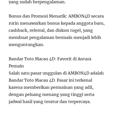
yang sudah berpengalaman.
Bonus dan Promosi Menarik: AMBON4D secara
rutin menawarkan bonus kepada anggota baru,
cashback, referral, dan diskon togel, yang
membuat pengalaman bermain menjadi lebih
menguntungkan.
Bandar Toto Macau 4D: Favorit di Antara
Pemain
Salah satu pasar unggulan di AMBON4D adalah
Bandar Toto Macau 4D. Pasar ini terkenal
karena memberikan permainan yang adil,
dengan peluang menang yang tinggi serta
jadwal hasil yang teratur dan terpercaya.