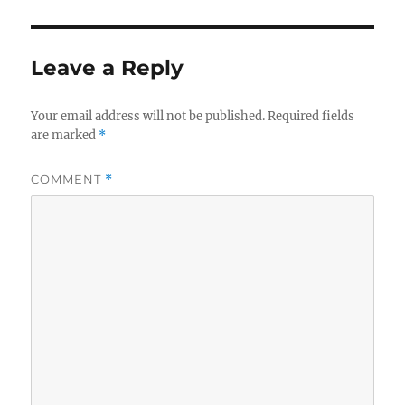
Leave a Reply
Your email address will not be published.
Required fields
are marked
*
COMMENT
*