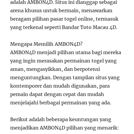
adalah AMBON4D. Situs ini dianggap sebagai
arena khusus untuk bermain, menawarkan
beragam pilihan pasar togel online, termasuk
yang terkenal seperti Bandar Toto Macau 4D.
Mengapa Memilih AMBON4D?
AMBON4D menjadi pilihan utama bagi mereka
yang ingin merasakan permainan togel yang
aman, mengasyikkan, dan berpotensi
menguntungkan. Dengan tampilan situs yang
kontemporer dan mudah digunakan, para
pemain dapat dengan cepat dan mudah
menjelajahi berbagai permainan yang ada.
Berikut adalah beberapa keuntungan yang
menjadikan AMBON4D pilihan yang menarik: