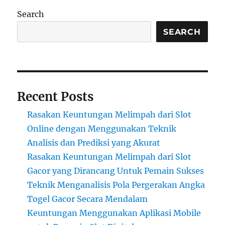
Search
SEARCH
Recent Posts
Rasakan Keuntungan Melimpah dari Slot
Online dengan Menggunakan Teknik
Analisis dan Prediksi yang Akurat
Rasakan Keuntungan Melimpah dari Slot
Gacor yang Dirancang Untuk Pemain Sukses
Teknik Menganalisis Pola Pergerakan Angka
Togel Gacor Secara Mendalam
Keuntungan Menggunakan Aplikasi Mobile