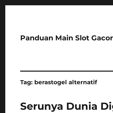
Panduan Main Slot Gaco
Tag:
berastogel alternatif
Serunya Dunia Di