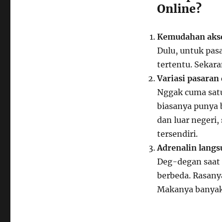
Online?
Kemudahan aks
Dulu, untuk pas
tertentu. Sekara
Variasi pasaran
Nggak cuma satu
biasanya punya b
dan luar negeri
tersendiri.
Adrenalin langs
Deg-degan saat 
berbeda. Rasany
Makanya banyak