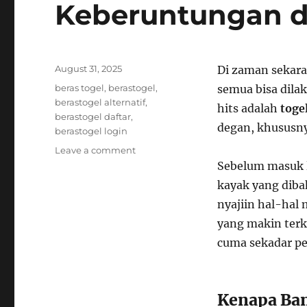
Keberuntungan di
Posted
August 31, 2025
Di zaman sekara
on
Tags
beras togel
,
berastogel
,
semua bisa dilak
berastogel alternatif
,
hits adalah
toge
berastogel daftar
,
degan, khususny
berastogel login
on
Leave a comment
Serunya
Sebelum masuk le
Dunia
kayak yang diba
Digital:
nyajiin hal-hal
Hiburan
dan
yang makin terko
Keberuntungan
cuma sekadar pen
di
Ujung
Jari
Kita”
Kenapa Ban