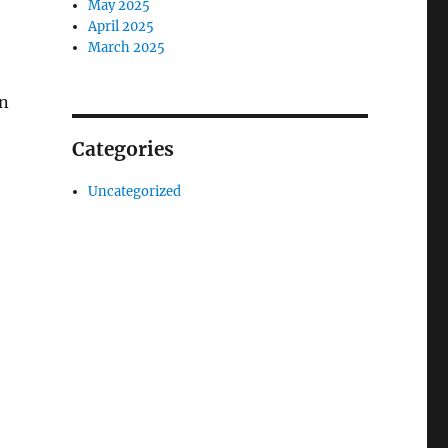
May 2025
April 2025
March 2025
n
Categories
Uncategorized