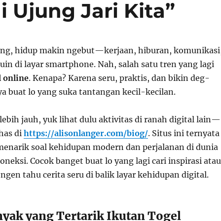
 Ujung Jari Kita”
ng, hidup makin ngebut—kerjaan, hiburan, komunikasi
uin di layar smartphone. Nah, salah satu tren yang lagi
l online
. Kenapa? Karena seru, praktis, dan bikin deg-
a buat lo yang suka tantangan kecil-kecilan.
bih jauh, yuk lihat dulu aktivitas di ranah digital lain—
has di
https://alisonlanger.com/biog/
. Situs ini ternyata
 menarik soal kehidupan modern dan perjalanan di dunia
neksi. Cocok banget buat lo yang lagi cari inspirasi atau
gen tahu cerita seru di balik layar kehidupan digital.
yak yang Tertarik Ikutan Togel