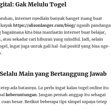
gital: Gak Melulu Togel
aruhan, internet nyediain banyak banget ruang buat
s kayak
https://alisonlanger.com/biog/
ngasih pandanga
 bagaimana kita bisa manfaatin internet buat belajar,
 atau sekadar cari hiburan yang mindful. Jadi, selain
gel, ingat juga untuk gali hal-hal positif yang bisa nge-
.
: Selalu Main yang Bertanggung Jawab
etep ada batasnya. Lo perlu ingat kalau togel online itu
oal
keberuntungan
. Jangan pernah anggap itu sebagai
t cuan besar. Berikut beberapa tips simpel supaya tetep
: