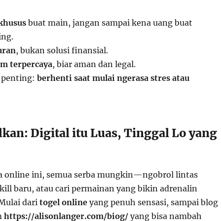
 khusus
buat main, jangan sampai kena uang buat
ing.
uran
, bukan solusi finansial.
rm terpercaya
, biar aman dan legal.
 penting:
berhenti saat mulai ngerasa stres atau
an: Digital itu Luas, Tinggal Lo yang
ba online ini, semua serba mungkin—ngobrol lintas
skill baru, atau cari permainan yang bikin adrenalin
Mulai dari
togel online
yang penuh sensasi, sampai blog
m
https://alisonlanger.com/biog/
yang bisa nambah