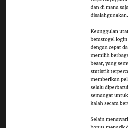
dan di mana saj
disalahgunakan.
Keunggulan utam
berastogel log
dengan cepat da
memilih berbagai
besar, yang sem
statistik terper
memberikan pel
selalu diperbaru
semangat untuk 
kalah secara be
Selain menawark
bonus menarik 