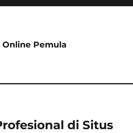
r Online Pemula
ofesional di Situs