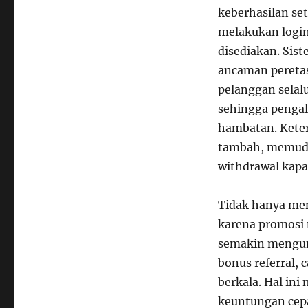
keberhasilan set
melakukan login
disediakan. Sis
ancaman peretasa
pelanggan selal
sehingga penga
hambatan. Keter
tambah, memuda
withdrawal kapa
Tidak hanya men
karena promosi
semakin mengun
bonus referral, 
berkala. Hal ini
keuntungan cepa