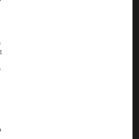
a
g
s
n