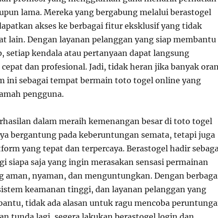
pun lama. Mereka yang bergabung melalui berastogel
patkan akses ke berbagai fitur eksklusif yang tidak
pat lain. Dengan layanan pelanggan yang siap membantu
, setiap kendala atau pertanyaan dapat langsung
 cepat dan profesional. Jadi, tidak heran jika banyak ora
m ini sebagai tempat bermain toto togel online yang
ramah pengguna.
erhasilan dalam meraih kemenangan besar di toto togel
nya bergantung pada keberuntungan semata, tetapi juga
tform yang tepat dan terpercaya. Berastogel hadir sebaga
agi siapa saja yang ingin merasakan sensasi permainan
ang aman, nyaman, dan menguntungkan. Dengan berbaga
 sistem keamanan tinggi, dan layanan pelanggan yang
bantu, tidak ada alasan untuk ragu mencoba peruntung
ngan tunda lagi, segera lakukan berastogel login dan