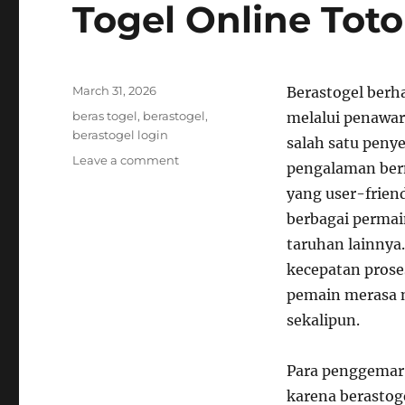
Togel Online Tot
Posted
March 31, 2026
Berastogel berh
on
Tags
beras togel
,
berastogel
,
melalui penawara
berastogel login
salah satu peny
on
Leave a comment
pengalaman ber
Rahasia
yang user-frien
Pemain
Profesional
berbagai permain
di
taruhan lainnya
Situs
kecepatan prose
Togel
Online
pemain merasa 
Toto
sekalipun.
Macau
Terpercaya
Para penggemar t
karena berastog