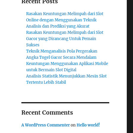
Recent Posts
Rasakan Keuntungan Melimpah dari Slot
Online dengan Menggunakan Teknik
Analisis dan Prediksi yang Akurat
Rasakan Keuntungan Melimpah dari Slot
Gacor yang Dirancang Untuk Pemain
Sukses
Teknik Menganalisis Pola Pergerakan
Angka Togel Gacor Secara Mendalam
Keuntungan Menggunakan Aplikasi Mobile
untuk Bermain Slot Digital
Analisis Statistik Menunjukkan Mesin Slot
Tertentu Lebih Stabil
Recent Comments
A WordPress Commenter
on
Hello world!