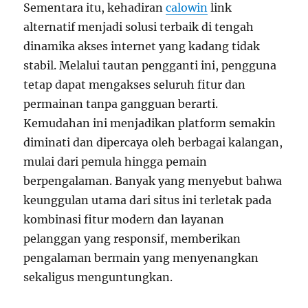
Sementara itu, kehadiran
calowin
link
alternatif menjadi solusi terbaik di tengah
dinamika akses internet yang kadang tidak
stabil. Melalui tautan pengganti ini, pengguna
tetap dapat mengakses seluruh fitur dan
permainan tanpa gangguan berarti.
Kemudahan ini menjadikan platform semakin
diminati dan dipercaya oleh berbagai kalangan,
mulai dari pemula hingga pemain
berpengalaman. Banyak yang menyebut bahwa
keunggulan utama dari situs ini terletak pada
kombinasi fitur modern dan layanan
pelanggan yang responsif, memberikan
pengalaman bermain yang menyenangkan
sekaligus menguntungkan.