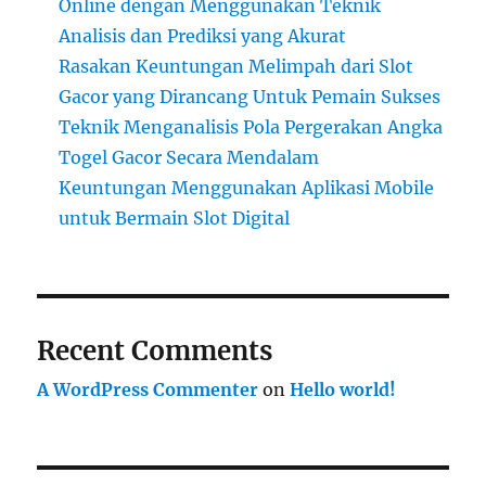
Online dengan Menggunakan Teknik
Analisis dan Prediksi yang Akurat
Rasakan Keuntungan Melimpah dari Slot
Gacor yang Dirancang Untuk Pemain Sukses
Teknik Menganalisis Pola Pergerakan Angka
Togel Gacor Secara Mendalam
Keuntungan Menggunakan Aplikasi Mobile
untuk Bermain Slot Digital
Recent Comments
A WordPress Commenter
on
Hello world!