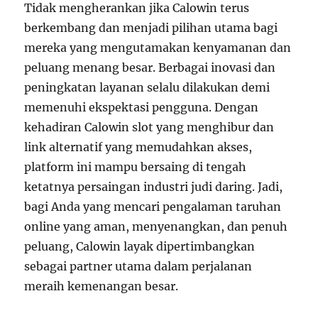
Tidak mengherankan jika Calowin terus
berkembang dan menjadi pilihan utama bagi
mereka yang mengutamakan kenyamanan dan
peluang menang besar. Berbagai inovasi dan
peningkatan layanan selalu dilakukan demi
memenuhi ekspektasi pengguna. Dengan
kehadiran Calowin slot yang menghibur dan
link alternatif yang memudahkan akses,
platform ini mampu bersaing di tengah
ketatnya persaingan industri judi daring. Jadi,
bagi Anda yang mencari pengalaman taruhan
online yang aman, menyenangkan, dan penuh
peluang, Calowin layak dipertimbangkan
sebagai partner utama dalam perjalanan
meraih kemenangan besar.