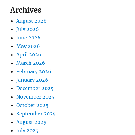
Archives
August 2026
July 2026
June 2026
May 2026
April 2026
March 2026
February 2026
January 2026
December 2025
November 2025
October 2025
September 2025
August 2025
July 2025