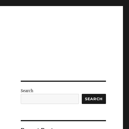
Search
SEARCH