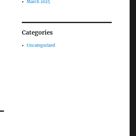
March 2025
Categories
Uncategorized