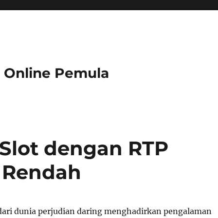
r Online Pemula
 Slot dengan RTP
o Rendah
 dari dunia perjudian daring menghadirkan pengalaman