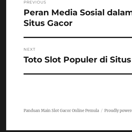
PREVIOUS
navigation
Peran Media Sosial dala
Previous
post:
Situs Gacor
NEXT
Toto Slot Populer di Situ
Next
post:
Panduan Main Slot Gacor Online Pemula
Proudly power