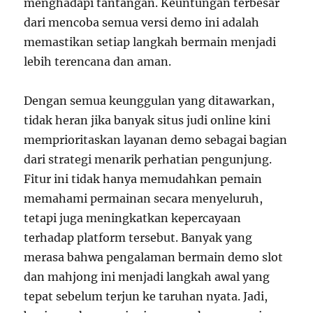
menghadapi tantangan. Keuntungan terbesar
dari mencoba semua versi demo ini adalah
memastikan setiap langkah bermain menjadi
lebih terencana dan aman.
Dengan semua keunggulan yang ditawarkan,
tidak heran jika banyak situs judi online kini
memprioritaskan layanan demo sebagai bagian
dari strategi menarik perhatian pengunjung.
Fitur ini tidak hanya memudahkan pemain
memahami permainan secara menyeluruh,
tetapi juga meningkatkan kepercayaan
terhadap platform tersebut. Banyak yang
merasa bahwa pengalaman bermain demo slot
dan mahjong ini menjadi langkah awal yang
tepat sebelum terjun ke taruhan nyata. Jadi,