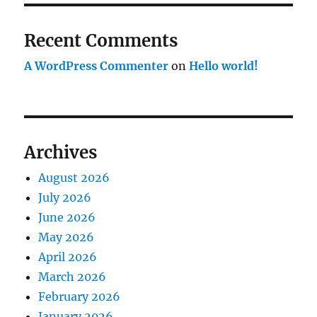
Recent Comments
A WordPress Commenter
on
Hello world!
Archives
August 2026
July 2026
June 2026
May 2026
April 2026
March 2026
February 2026
January 2026