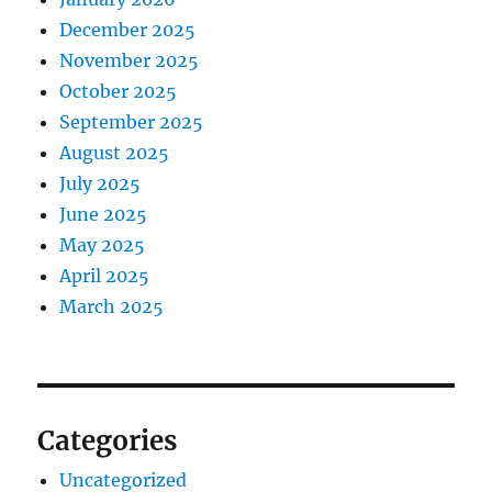
December 2025
November 2025
October 2025
September 2025
August 2025
July 2025
June 2025
May 2025
April 2025
March 2025
Categories
Uncategorized