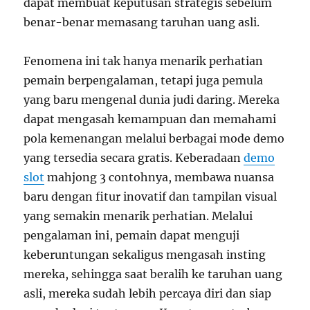
dapat membuat keputusan strategis sebelum
benar-benar memasang taruhan uang asli.
Fenomena ini tak hanya menarik perhatian
pemain berpengalaman, tetapi juga pemula
yang baru mengenal dunia judi daring. Mereka
dapat mengasah kemampuan dan memahami
pola kemenangan melalui berbagai mode demo
yang tersedia secara gratis. Keberadaan
demo
slot
mahjong 3 contohnya, membawa nuansa
baru dengan fitur inovatif dan tampilan visual
yang semakin menarik perhatian. Melalui
pengalaman ini, pemain dapat menguji
keberuntungan sekaligus mengasah insting
mereka, sehingga saat beralih ke taruhan uang
asli, mereka sudah lebih percaya diri dan siap