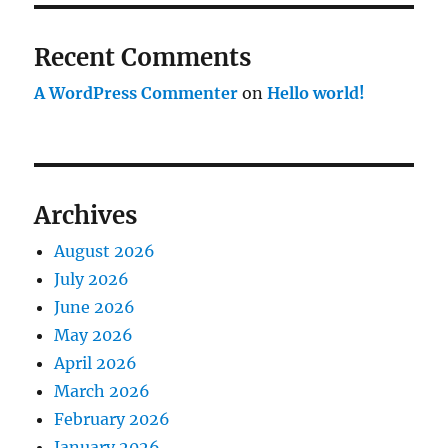
Recent Comments
A WordPress Commenter
on
Hello world!
Archives
August 2026
July 2026
June 2026
May 2026
April 2026
March 2026
February 2026
January 2026