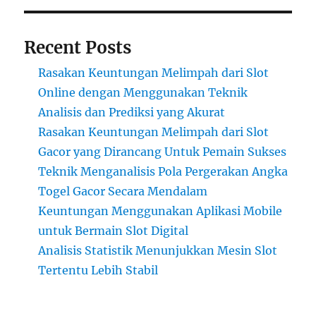
Recent Posts
Rasakan Keuntungan Melimpah dari Slot
Online dengan Menggunakan Teknik
Analisis dan Prediksi yang Akurat
Rasakan Keuntungan Melimpah dari Slot
Gacor yang Dirancang Untuk Pemain Sukses
Teknik Menganalisis Pola Pergerakan Angka
Togel Gacor Secara Mendalam
Keuntungan Menggunakan Aplikasi Mobile
untuk Bermain Slot Digital
Analisis Statistik Menunjukkan Mesin Slot
Tertentu Lebih Stabil