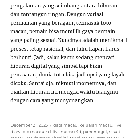
pengalaman yang seimbang antara hiburan
dan tantangan ringan. Dengan variasi
permainan yang beragam, termasuk toto
macau, pemain bisa memilih gaya bermain
yang paling sesuai. Kuncinya adalah menikmati
proses, tetap rasional, dan tahu kapan harus
berhenti. Jadi, kalau kamu sedang mencari
hiburan digital yang simpel tapi bikin
penasaran, dunia toto bisa jadi opsi yang layak
dicoba. Santai aja, nikmati momennya, dan
biarkan hiburan ini mengisi waktu luangmu
dengan cara yang menyenangkan.
Posted
Tags
December 21, 2025
data macau
,
keluaran macau
,
live
on
draw toto macau 4d
,
live macau 4d
,
panentogel
,
result