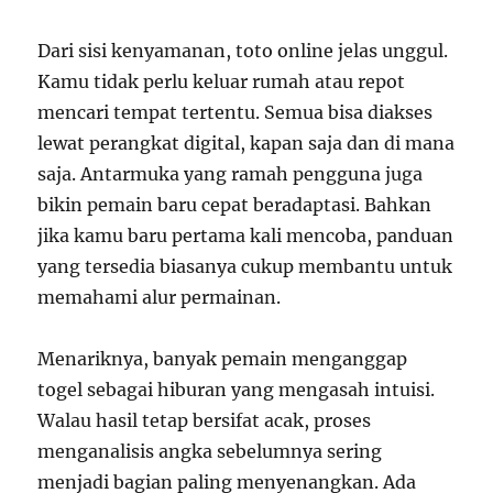
Dari sisi kenyamanan, toto online jelas unggul.
Kamu tidak perlu keluar rumah atau repot
mencari tempat tertentu. Semua bisa diakses
lewat perangkat digital, kapan saja dan di mana
saja. Antarmuka yang ramah pengguna juga
bikin pemain baru cepat beradaptasi. Bahkan
jika kamu baru pertama kali mencoba, panduan
yang tersedia biasanya cukup membantu untuk
memahami alur permainan.
Menariknya, banyak pemain menganggap
togel sebagai hiburan yang mengasah intuisi.
Walau hasil tetap bersifat acak, proses
menganalisis angka sebelumnya sering
menjadi bagian paling menyenangkan. Ada