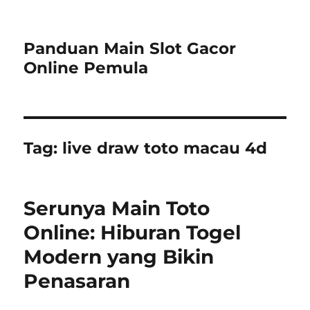
Panduan Main Slot Gacor
Online Pemula
Tag:
live draw toto macau 4d
Serunya Main Toto
Online: Hiburan Togel
Modern yang Bikin
Penasaran