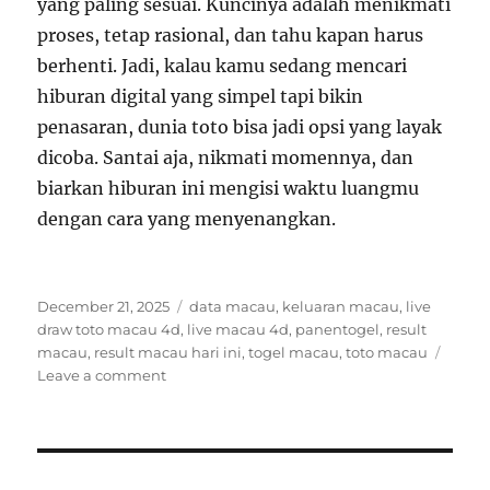
yang paling sesuai. Kuncinya adalah menikmati
proses, tetap rasional, dan tahu kapan harus
berhenti. Jadi, kalau kamu sedang mencari
hiburan digital yang simpel tapi bikin
penasaran, dunia toto bisa jadi opsi yang layak
dicoba. Santai aja, nikmati momennya, dan
biarkan hiburan ini mengisi waktu luangmu
dengan cara yang menyenangkan.
Posted
Tags
December 21, 2025
data macau
,
keluaran macau
,
live
on
draw toto macau 4d
,
live macau 4d
,
panentogel
,
result
macau
,
result macau hari ini
,
togel macau
,
toto macau
on
Leave a comment
Serunya
Main
Toto
Online:
Hiburan