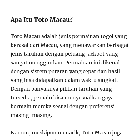
Apa Itu Toto Macau?
Toto Macau adalah jenis permainan togel yang
berasal dari Macau, yang menawarkan berbagai
jenis taruhan dengan peluang jackpot yang
sangat menggiurkan. Permainan ini dikenal
dengan sistem putaran yang cepat dan hasil
yang bisa didapatkan dalam waktu singkat.
Dengan banyaknya pilihan taruhan yang
tersedia, pemain bisa menyesuaikan gaya
bermain mereka sesuai dengan preferensi
masing-masing.
Namun, meskipun menarik, Toto Macau juga