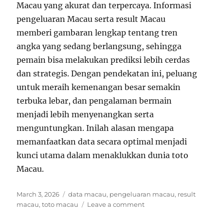
Macau yang akurat dan terpercaya. Informasi
pengeluaran Macau serta result Macau
memberi gambaran lengkap tentang tren
angka yang sedang berlangsung, sehingga
pemain bisa melakukan prediksi lebih cerdas
dan strategis. Dengan pendekatan ini, peluang
untuk meraih kemenangan besar semakin
terbuka lebar, dan pengalaman bermain
menjadi lebih menyenangkan serta
menguntungkan. Inilah alasan mengapa
memanfaatkan data secara optimal menjadi
kunci utama dalam menaklukkan dunia toto
Macau.
Posted
Tags
March 3, 2026
data macau
,
pengeluaran macau
,
result
on
on
macau
,
toto macau
Leave a comment
Temukan