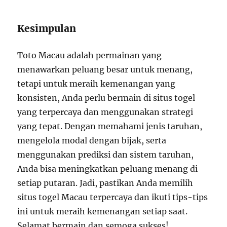
Kesimpulan
Toto Macau adalah permainan yang
menawarkan peluang besar untuk menang,
tetapi untuk meraih kemenangan yang
konsisten, Anda perlu bermain di situs togel
yang terpercaya dan menggunakan strategi
yang tepat. Dengan memahami jenis taruhan,
mengelola modal dengan bijak, serta
menggunakan prediksi dan sistem taruhan,
Anda bisa meningkatkan peluang menang di
setiap putaran. Jadi, pastikan Anda memilih
situs togel Macau terpercaya dan ikuti tips-tips
ini untuk meraih kemenangan setiap saat.
Selamat bermain dan semoga sukses!