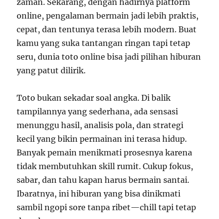
zaman. Sekarang, dengan hadirnya platform
online, pengalaman bermain jadi lebih praktis,
cepat, dan tentunya terasa lebih modern. Buat
kamu yang suka tantangan ringan tapi tetap
seru, dunia toto online bisa jadi pilihan hiburan
yang patut dilirik.
Toto bukan sekadar soal angka. Di balik
tampilannya yang sederhana, ada sensasi
menunggu hasil, analisis pola, dan strategi
kecil yang bikin permainan ini terasa hidup.
Banyak pemain menikmati prosesnya karena
tidak membutuhkan skill rumit. Cukup fokus,
sabar, dan tahu kapan harus bermain santai.
Ibaratnya, ini hiburan yang bisa dinikmati
sambil ngopi sore tanpa ribet—chill tapi tetap