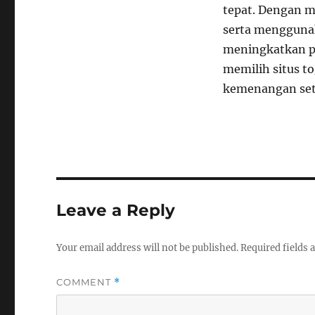
tepat. Dengan m
serta menggunak
meningkatkan pe
memilih situs to
kemenangan seti
Leave a Reply
Your email address will not be published.
Required fields
COMMENT
*