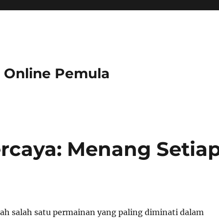
r Online Pemula
rcaya: Menang Setia
ah salah satu permainan yang paling diminati dalam