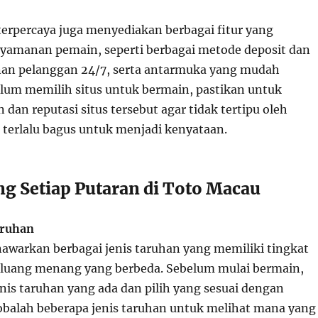
s terpercaya juga menyediakan berbagai fitur yang
amanan pemain, seperti berbagai metode deposit dan
nan pelanggan 24/7, serta antarmuka yang mudah
lum memilih situs untuk bermain, pastikan untuk
dan reputasi situs tersebut agar tidak tertipu oleh
terlalu bagus untuk menjadi kenyataan.
g Setiap Putaran di Toto Macau
aruhan
warkan berbagai jenis taruhan yang memiliki tingkat
eluang menang yang berbeda. Sebelum mulai bermain,
nis taruhan yang ada dan pilih yang sesuai dengan
Cobalah beberapa jenis taruhan untuk melihat mana yang