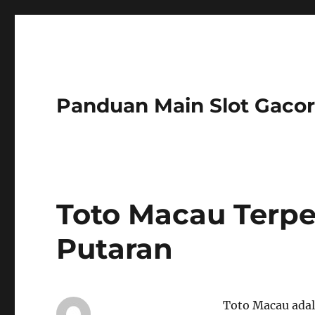
Panduan Main Slot Gaco
Toto Macau Terpe
Putaran
Toto Macau adal