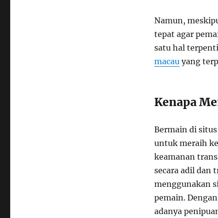
Namun, meskipu
tepat agar pema
satu hal terpent
macau
yang terp
Kenapa Mem
Bermain di situ
untuk meraih ke
keamanan trans
secara adil dan 
menggunakan sis
pemain. Dengan 
adanya penipuan