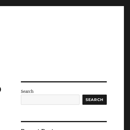
p
Search
SEARCH