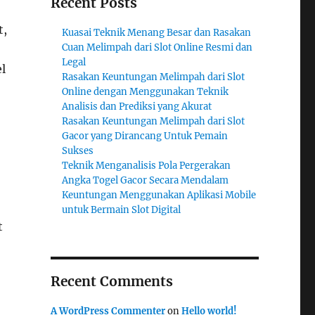
Recent Posts
t,
Kuasai Teknik Menang Besar dan Rasakan
Cuan Melimpah dari Slot Online Resmi dan
Legal
l
Rasakan Keuntungan Melimpah dari Slot
Online dengan Menggunakan Teknik
Analisis dan Prediksi yang Akurat
Rasakan Keuntungan Melimpah dari Slot
Gacor yang Dirancang Untuk Pemain
Sukses
Teknik Menganalisis Pola Pergerakan
Angka Togel Gacor Secara Mendalam
Keuntungan Menggunakan Aplikasi Mobile
untuk Bermain Slot Digital
t
Recent Comments
A WordPress Commenter
on
Hello world!