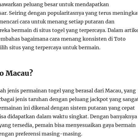
enawarkan peluang besar untuk mendapatkan
r. Seiring dengan popularitasnya yang terus meningka
encari cara untuk menang setiap putaran dan
ka bermain di situs togel yang terpercaya. Dalam artike
membahas bagaimana cara menang konsisten di Toto
ih situs yang terpercaya untuk bermain.
to Macau?
ah jenis permainan togel yang berasal dari Macau, yang
agai jenis taruhan dengan peluang jackpot yang sanga
rmainan ini dikenal dengan sistem putaran yang cepat
bisa didapatkan dalam waktu singkat. Dengan banyaknya
 yang tersedia, pemain bisa menyesuaikan gaya bermain
engan preferensi masing-masing.