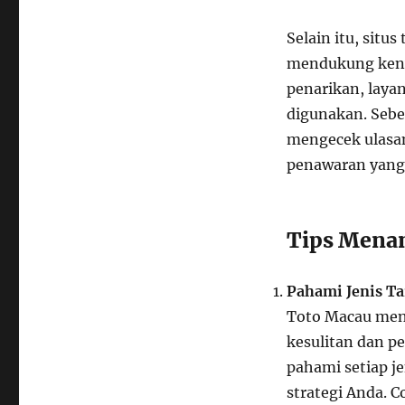
Selain itu, situ
mendukung keny
penarikan, laya
digunakan. Sebe
mengecek ulasan 
penawaran yang 
Tips Menan
Pahami Jenis T
Toto Macau mena
kesulitan dan p
pahami setiap je
strategi Anda. 