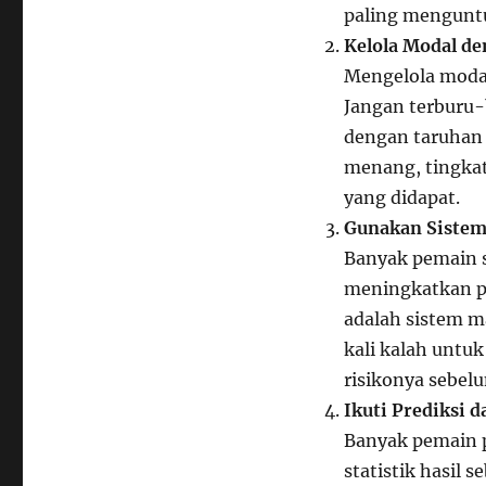
paling mengunt
Kelola Modal de
Mengelola modal
Jangan terburu-
dengan taruhan 
menang, tingkat
yang didapat.
Gunakan Sistem
Banyak pemain 
meningkatkan pe
adalah sistem m
kali kalah unt
risikonya sebel
Ikuti Prediksi d
Banyak pemain p
statistik hasil