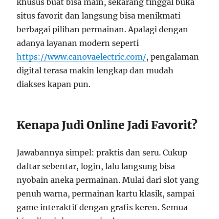
khusus buat bisa main, sekarang tinggal buka
situs favorit dan langsung bisa menikmati
berbagai pilihan permainan. Apalagi dengan
adanya layanan modern seperti
https://www.canovaelectric.com/
, pengalaman
digital terasa makin lengkap dan mudah
diakses kapan pun.
Kenapa Judi Online Jadi Favorit?
Jawabannya simpel: praktis dan seru. Cukup
daftar sebentar, login, lalu langsung bisa
nyobain aneka permainan. Mulai dari slot yang
penuh warna, permainan kartu klasik, sampai
game interaktif dengan grafis keren. Semua