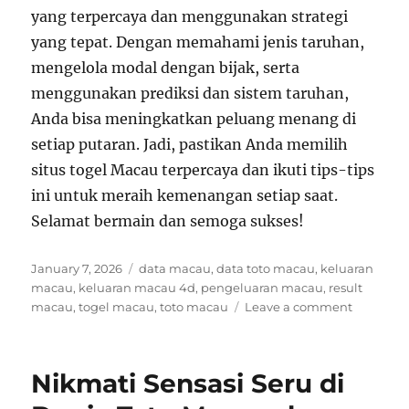
yang terpercaya dan menggunakan strategi
yang tepat. Dengan memahami jenis taruhan,
mengelola modal dengan bijak, serta
menggunakan prediksi dan sistem taruhan,
Anda bisa meningkatkan peluang menang di
setiap putaran. Jadi, pastikan Anda memilih
situs togel Macau terpercaya dan ikuti tips-tips
ini untuk meraih kemenangan setiap saat.
Selamat bermain dan semoga sukses!
Posted
Tags
January 7, 2026
data macau
,
data toto macau
,
keluaran
on
macau
,
keluaran macau 4d
,
pengeluaran macau
,
result
on
macau
,
togel macau
,
toto macau
Leave a comment
Toto
Macau
Terpercay
Nikmati Sensasi Seru di
Menang
Setiap