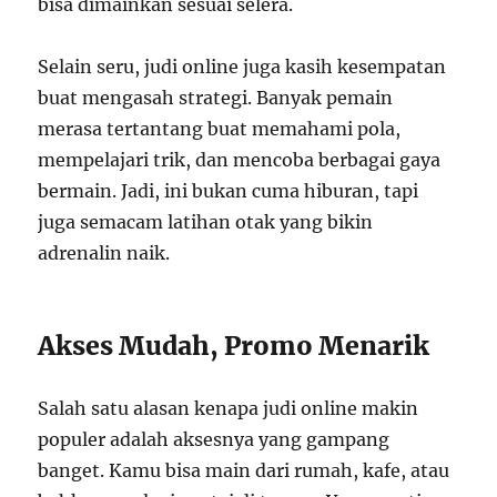
bisa dimainkan sesuai selera.
Selain seru, judi online juga kasih kesempatan
buat mengasah strategi. Banyak pemain
merasa tertantang buat memahami pola,
mempelajari trik, dan mencoba berbagai gaya
bermain. Jadi, ini bukan cuma hiburan, tapi
juga semacam latihan otak yang bikin
adrenalin naik.
Akses Mudah, Promo Menarik
Salah satu alasan kenapa judi online makin
populer adalah aksesnya yang gampang
banget. Kamu bisa main dari rumah, kafe, atau