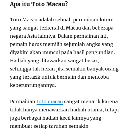
Apa itu Toto Macau?
Toto Macau adalah sebuah permainan lotere
yang sangat terkenal di Macau dan beberapa
negara Asia lainnya. Dalam permainan ini,
pemain harus memilih sejumlah angka yang
diyakini akan muncul pada hasil pengundian.
Hadiah yang ditawarkan sangat besar,
sehingga tak heran jika semakin banyak orang
yang tertarik untuk bermain dan mencoba
keberuntungannya.
Permainan
toto macau
sangat menarik karena
tidak hanya menawarkan hadiah utama, tetapi
juga berbagai hadiah kecil lainnya yang
membuat setiap taruhan semakin