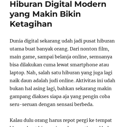
Hiburan Digital Modern
di
Dunia
yang Makin Bikin
Toto
Ketagihan
Macau
dan
Menangkan
Hadiah
Dunia digital sekarang udah jadi pusat hiburan
Besar
utama buat banyak orang. Dari nonton film,
main game, sampai belanja online, semuanya
bisa dilakukan cuma lewat smartphone atau
laptop. Nah, salah satu hiburan yang juga lagi
naik daun adalah judi online. Aktivitas ini udah
bukan hal asing lagi, bahkan sekarang makin
gampang diakses siapa aja yang pengin coba
seru-seruan dengan sensasi berbeda.
Kalau dulu orang harus repot pergi ke tempat