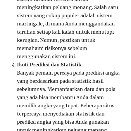
meningkatkan peluang menang. Salah satu
sistem yang cukup populer adalah sistem
martingale, di mana Anda menggandakan
taruhan setiap kali kalah untuk menutupi
kerugian. Namun, pastikan untuk
memahami risikonya sebelum
menggunakan sistem ini.
Ikuti Prediksi dan Statistik
Banyak pemain percaya pada prediksi angka
yang berdasarkan pada statistik hasil
sebelumnya. Memanfaatkan data dan pola
yang ada bisa membantu Anda dalam
memilih angka yang tepat. Beberapa situs
terpercaya menyediakan statistik dan
prediksi angka yang bisa Anda gunakan
untuk meningkatkan peluang menang.