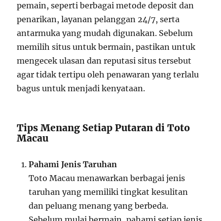
pemain, seperti berbagai metode deposit dan
penarikan, layanan pelanggan 24/7, serta
antarmuka yang mudah digunakan. Sebelum
memilih situs untuk bermain, pastikan untuk
mengecek ulasan dan reputasi situs tersebut
agar tidak tertipu oleh penawaran yang terlalu
bagus untuk menjadi kenyataan.
Tips Menang Setiap Putaran di Toto
Macau
Pahami Jenis Taruhan
Toto Macau menawarkan berbagai jenis
taruhan yang memiliki tingkat kesulitan
dan peluang menang yang berbeda.
Sebelum mulai bermain, pahami setiap jenis