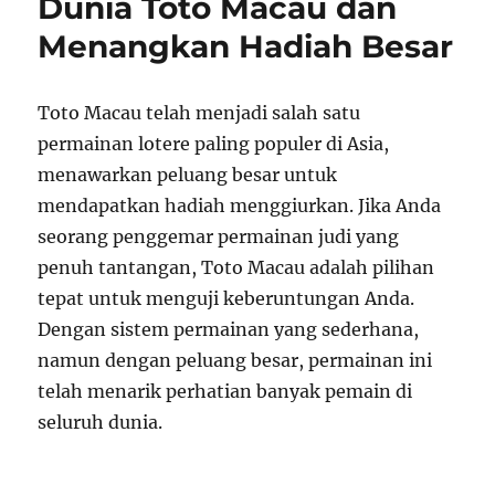
Dunia Toto Macau dan
Putaran
Menangkan Hadiah Besar
Toto Macau telah menjadi salah satu
permainan lotere paling populer di Asia,
menawarkan peluang besar untuk
mendapatkan hadiah menggiurkan. Jika Anda
seorang penggemar permainan judi yang
penuh tantangan, Toto Macau adalah pilihan
tepat untuk menguji keberuntungan Anda.
Dengan sistem permainan yang sederhana,
namun dengan peluang besar, permainan ini
telah menarik perhatian banyak pemain di
seluruh dunia.