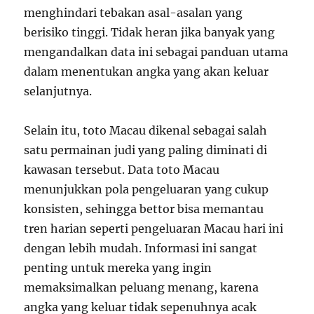
menghindari tebakan asal-asalan yang
berisiko tinggi. Tidak heran jika banyak yang
mengandalkan data ini sebagai panduan utama
dalam menentukan angka yang akan keluar
selanjutnya.
Selain itu, toto Macau dikenal sebagai salah
satu permainan judi yang paling diminati di
kawasan tersebut. Data toto Macau
menunjukkan pola pengeluaran yang cukup
konsisten, sehingga bettor bisa memantau
tren harian seperti pengeluaran Macau hari ini
dengan lebih mudah. Informasi ini sangat
penting untuk mereka yang ingin
memaksimalkan peluang menang, karena
angka yang keluar tidak sepenuhnya acak