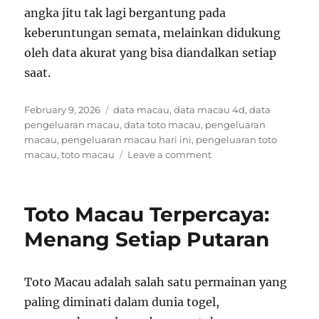
angka jitu tak lagi bergantung pada
keberuntungan semata, melainkan didukung
oleh data akurat yang bisa diandalkan setiap
saat.
Posted
Tags
February 9, 2026
data macau
,
data macau 4d
,
data
on
pengeluaran macau
,
data toto macau
,
pengeluaran
macau
,
pengeluaran macau hari ini
,
pengeluaran toto
on
macau
,
toto macau
Leave a comment
Panduan
Toto
Macau
Toto Macau Terpercaya:
untuk
Pemain
Menang Setiap Putaran
yang
Ingin
Bermain
Toto Macau adalah salah satu permainan yang
Lebih
paling diminati dalam dunia togel,
Terukur