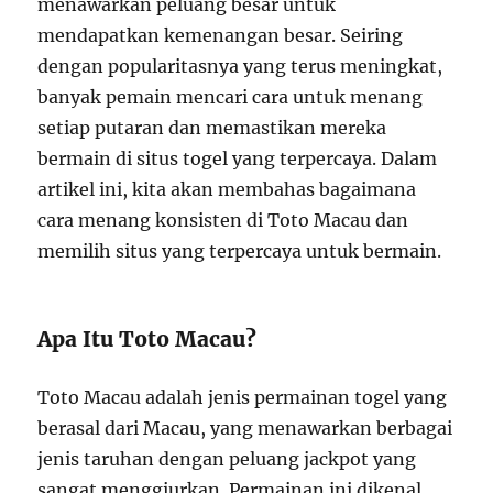
menawarkan peluang besar untuk
mendapatkan kemenangan besar. Seiring
dengan popularitasnya yang terus meningkat,
banyak pemain mencari cara untuk menang
setiap putaran dan memastikan mereka
bermain di situs togel yang terpercaya. Dalam
artikel ini, kita akan membahas bagaimana
cara menang konsisten di Toto Macau dan
memilih situs yang terpercaya untuk bermain.
Apa Itu Toto Macau?
Toto Macau adalah jenis permainan togel yang
berasal dari Macau, yang menawarkan berbagai
jenis taruhan dengan peluang jackpot yang
sangat menggiurkan. Permainan ini dikenal