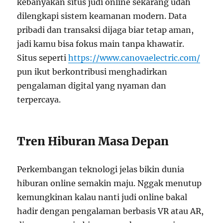
kebanyakan situs judi online sekarang udah
dilengkapi sistem keamanan modern. Data
pribadi dan transaksi dijaga biar tetap aman,
jadi kamu bisa fokus main tanpa khawatir.
Situs seperti
https://www.canovaelectric.com/
pun ikut berkontribusi menghadirkan
pengalaman digital yang nyaman dan
terpercaya.
Tren Hiburan Masa Depan
Perkembangan teknologi jelas bikin dunia
hiburan online semakin maju. Nggak menutup
kemungkinan kalau nanti judi online bakal
hadir dengan pengalaman berbasis VR atau AR,