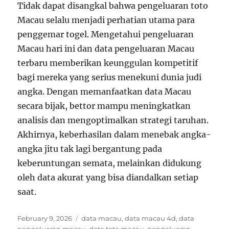
Tidak dapat disangkal bahwa pengeluaran toto
Macau selalu menjadi perhatian utama para
penggemar togel. Mengetahui pengeluaran
Macau hari ini dan data pengeluaran Macau
terbaru memberikan keunggulan kompetitif
bagi mereka yang serius menekuni dunia judi
angka. Dengan memanfaatkan data Macau
secara bijak, bettor mampu meningkatkan
analisis dan mengoptimalkan strategi taruhan.
Akhirnya, keberhasilan dalam menebak angka-
angka jitu tak lagi bergantung pada
keberuntungan semata, melainkan didukung
oleh data akurat yang bisa diandalkan setiap
saat.
Posted
Tags
February 9, 2026
data macau
,
data macau 4d
,
data
on