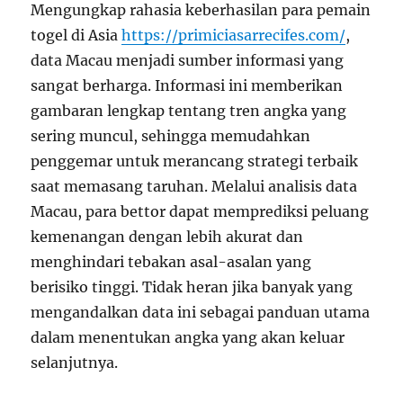
Mengungkap rahasia keberhasilan para pemain
togel di Asia
https://primiciasarrecifes.com/
,
data Macau menjadi sumber informasi yang
sangat berharga. Informasi ini memberikan
gambaran lengkap tentang tren angka yang
sering muncul, sehingga memudahkan
penggemar untuk merancang strategi terbaik
saat memasang taruhan. Melalui analisis data
Macau, para bettor dapat memprediksi peluang
kemenangan dengan lebih akurat dan
menghindari tebakan asal-asalan yang
berisiko tinggi. Tidak heran jika banyak yang
mengandalkan data ini sebagai panduan utama
dalam menentukan angka yang akan keluar
selanjutnya.