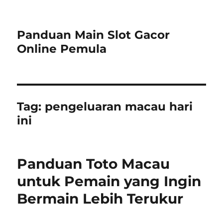
Panduan Main Slot Gacor
Online Pemula
Tag:
pengeluaran macau hari
ini
Panduan Toto Macau
untuk Pemain yang Ingin
Bermain Lebih Terukur