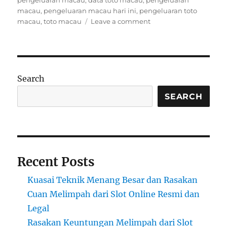
pengeluaran macau
,
data toto macau
,
pengeluaran
macau
,
pengeluaran macau hari ini
,
pengeluaran toto
on
macau
,
toto macau
Leave a comment
Panduan
Toto
Macau
untuk
Pemain
Search
yang
Ingin
SEARCH
Bermain
Lebih
Terukur
Recent Posts
Kuasai Teknik Menang Besar dan Rasakan
Cuan Melimpah dari Slot Online Resmi dan
Legal
Rasakan Keuntungan Melimpah dari Slot