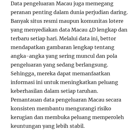
Data pengeluaran Macau juga memegang
peranan penting dalam dunia perjudian daring.
Banyak situs resmi maupun komunitas lotere
yang menyediakan data Macau 4D lengkap dan
terbaru setiap hari. Melalui data ini, bettor
mendapatkan gambaran lengkap tentang
angka-angka yang sering muncul dan pola
pengeluaran yang sedang berlangsung.
Sehingga, mereka dapat memanfaatkan
informasi ini untuk meningkatkan peluang
keberhasilan dalam setiap taruhan.
Pemantauan data pengeluaran Macau secara
konsisten membantu mengurangi risiko
kerugian dan membuka peluang memperoleh
keuntungan yang lebih stabil.