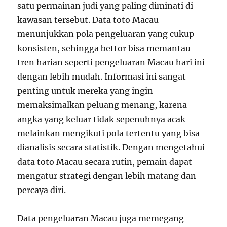
satu permainan judi yang paling diminati di
kawasan tersebut. Data toto Macau
menunjukkan pola pengeluaran yang cukup
konsisten, sehingga bettor bisa memantau
tren harian seperti pengeluaran Macau hari ini
dengan lebih mudah. Informasi ini sangat
penting untuk mereka yang ingin
memaksimalkan peluang menang, karena
angka yang keluar tidak sepenuhnya acak
melainkan mengikuti pola tertentu yang bisa
dianalisis secara statistik. Dengan mengetahui
data toto Macau secara rutin, pemain dapat
mengatur strategi dengan lebih matang dan
percaya diri.
Data pengeluaran Macau juga memegang