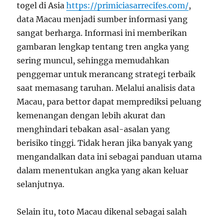
togel di Asia
https://primiciasarrecifes.com/
,
data Macau menjadi sumber informasi yang
sangat berharga. Informasi ini memberikan
gambaran lengkap tentang tren angka yang
sering muncul, sehingga memudahkan
penggemar untuk merancang strategi terbaik
saat memasang taruhan. Melalui analisis data
Macau, para bettor dapat memprediksi peluang
kemenangan dengan lebih akurat dan
menghindari tebakan asal-asalan yang
berisiko tinggi. Tidak heran jika banyak yang
mengandalkan data ini sebagai panduan utama
dalam menentukan angka yang akan keluar
selanjutnya.
Selain itu, toto Macau dikenal sebagai salah