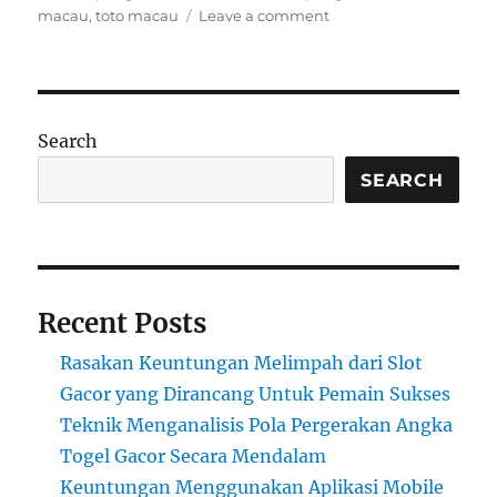
on
macau
,
toto macau
Leave a comment
Panduan
Toto
Macau
untuk
Pemain
Search
yang
Ingin
SEARCH
Bermain
Lebih
Terukur
Recent Posts
Rasakan Keuntungan Melimpah dari Slot
Gacor yang Dirancang Untuk Pemain Sukses
Teknik Menganalisis Pola Pergerakan Angka
Togel Gacor Secara Mendalam
Keuntungan Menggunakan Aplikasi Mobile