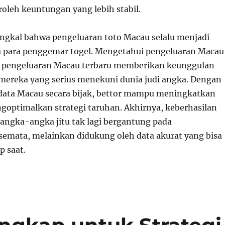
leh keuntungan yang lebih stabil.
angkal bahwa pengeluaran toto Macau selalu menjadi
a para penggemar togel. Mengetahui pengeluaran Macau
ta pengeluaran Macau terbaru memberikan keunggulan
 mereka yang serius menekuni dunia judi angka. Dengan
ata Macau secara bijak, bettor mampu meningkatkan
ngoptimalkan strategi taruhan. Akhirnya, keberhasilan
ngka-angka jitu tak lagi bergantung pada
emata, melainkan didukung oleh data akurat yang bisa
p saat.