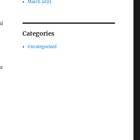
March 2025
si
Categories
Uncategorized
u