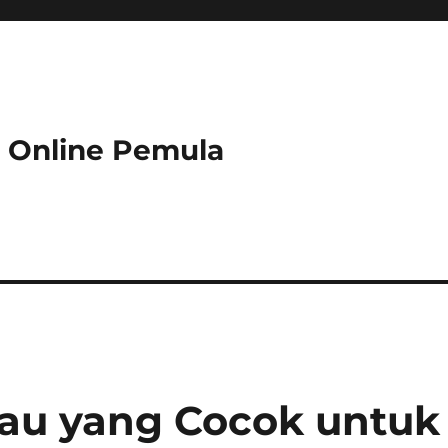
r Online Pemula
cau yang Cocok untuk