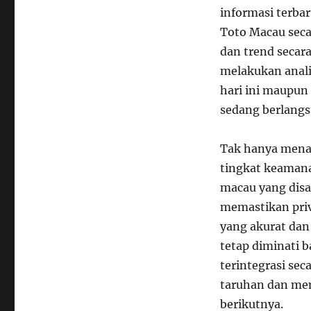
informasi terba
Toto Macau seca
dan trend secar
melakukan anali
hari ini maupun
sedang berlangs
Tak hanya men
tingkat keamana
macau yang disaj
memastikan priv
yang akurat dan 
tetap diminati 
terintegrasi se
taruhan dan me
berikutnya.