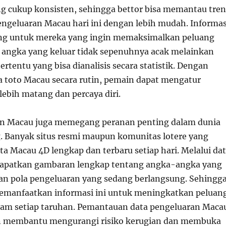
g cukup konsisten, sehingga bettor bisa memantau tren
pengeluaran Macau hari ini dengan lebih mudah. Informas
ing untuk mereka yang ingin memaksimalkan peluang
angka yang keluar tidak sepenuhnya acak melainkan
ertentu yang bisa dianalisis secara statistik. Dengan
 toto Macau secara rutin, pemain dapat mengatur
lebih matang dan percaya diri.
an Macau juga memegang peranan penting dalam dunia
g. Banyak situs resmi maupun komunitas lotere yang
a Macau 4D lengkap dan terbaru setiap hari. Melalui da
ndapatkan gambaran lengkap tentang angka-angka yang
an pola pengeluaran yang sedang berlangsung. Sehingga
emanfaatkan informasi ini untuk meningkatkan peluan
lam setiap taruhan. Pemantauan data pengeluaran Maca
en membantu mengurangi risiko kerugian dan membuka