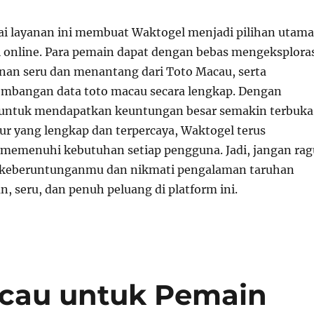
ai layanan ini membuat Waktogel menjadi pilihan utama
i online. Para pemain dapat dengan bebas mengeksplora
nan seru dan menantang dari Toto Macau, serta
mbangan data toto macau secara lengkap. Dengan
g untuk mendapatkan keuntungan besar semakin terbuka
itur yang lengkap dan terpercaya, Waktogel terus
 memenuhi kebutuhan setiap pengguna. Jadi, jangan rag
keberuntunganmu dan nikmati pengalaman taruhan
, seru, dan penuh peluang di platform ini.
cau untuk Pemain