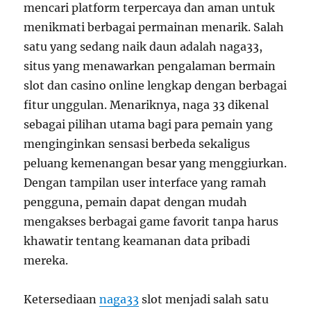
mencari platform terpercaya dan aman untuk
menikmati berbagai permainan menarik. Salah
satu yang sedang naik daun adalah naga33,
situs yang menawarkan pengalaman bermain
slot dan casino online lengkap dengan berbagai
fitur unggulan. Menariknya, naga 33 dikenal
sebagai pilihan utama bagi para pemain yang
menginginkan sensasi berbeda sekaligus
peluang kemenangan besar yang menggiurkan.
Dengan tampilan user interface yang ramah
pengguna, pemain dapat dengan mudah
mengakses berbagai game favorit tanpa harus
khawatir tentang keamanan data pribadi
mereka.
Ketersediaan
naga33
slot menjadi salah satu