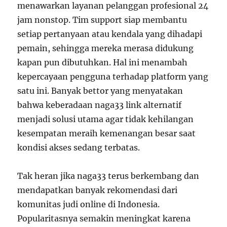
menawarkan layanan pelanggan profesional 24
jam nonstop. Tim support siap membantu
setiap pertanyaan atau kendala yang dihadapi
pemain, sehingga mereka merasa didukung
kapan pun dibutuhkan. Hal ini menambah
kepercayaan pengguna terhadap platform yang
satu ini. Banyak bettor yang menyatakan
bahwa keberadaan naga33 link alternatif
menjadi solusi utama agar tidak kehilangan
kesempatan meraih kemenangan besar saat
kondisi akses sedang terbatas.
Tak heran jika naga33 terus berkembang dan
mendapatkan banyak rekomendasi dari
komunitas judi online di Indonesia.
Popularitasnya semakin meningkat karena