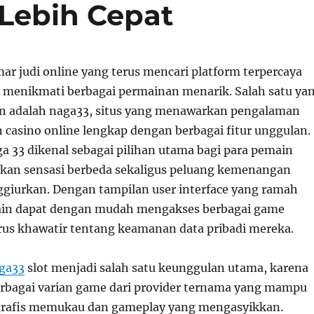
Lebih Cepat
r judi online yang terus mencari platform terpercaya
menikmati berbagai permainan menarik. Salah satu ya
n adalah naga33, situs yang menawarkan pengalaman
n casino online lengkap dengan berbagai fitur unggulan.
a 33 dikenal sebagai pilihan utama bagi para pemain
kan sensasi berbeda sekaligus peluang kemenangan
giurkan. Dengan tampilan user interface yang ramah
in dapat dengan mudah mengakses berbagai game
arus khawatir tentang keamanan data pribadi mereka.
ga33
slot menjadi salah satu keunggulan utama, karena
rbagai varian game dari provider ternama yang mampu
rafis memukau dan gameplay yang mengasyikkan.