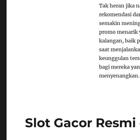
Tak heran jika
rekomendasi dari
semakin meningk
promo menarik y
kalangan, baik
saat menjalankan
keunggulan terse
bagi mereka ya
menyenangkan.
Slot Gacor Resmi