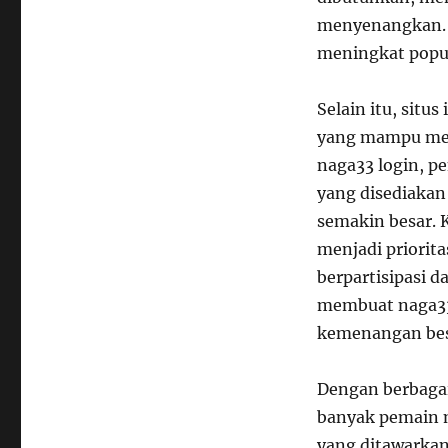
menyenangkan. D
meningkat popul
Selain itu, sit
yang mampu men
naga33 login, 
yang disediakan
semakin besar. K
menjadi priorit
berpartisipasi 
membuat naga33 
kemenangan bes
Dengan berbagai
banyak pemain m
yang ditawarkan