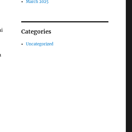
March 2025
ai
Categories
Uncategorized
a