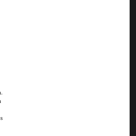
.
n
es