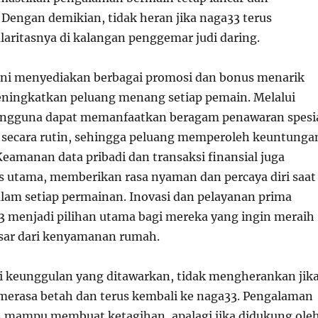
engan demikian, tidak heran jika naga33 terus
aritasnya di kalangan penggemar judi daring.
us ini menyediakan berbagai promosi dan bonus menarik
ingkatkan peluang menang setiap pemain. Melalui
pengguna dapat memanfaatkan beragam penawaran spesi
 secara rutin, sehingga peluang memperoleh keuntunga
eamanan data pribadi dan transaksi finansial juga
as utama, memberikan rasa nyaman dan percaya diri saat
dalam setiap permainan. Inovasi dan pelayanan prima
menjadi pilihan utama bagi mereka yang ingin meraih
ar dari kenyamanan rumah.
 keunggulan yang ditawarkan, tidak mengherankan jik
erasa betah dan terus kembali ke naga33. Pengalaman
 mampu membuat ketagihan, apalagi jika didukung ole