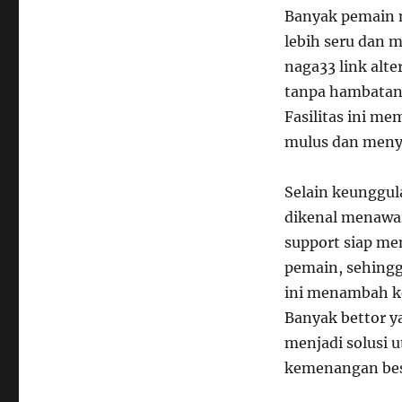
Banyak pemain m
lebih seru dan 
naga33 link alte
tanpa hambatan,
Fasilitas ini m
mulus dan men
Selain keunggula
dikenal menawar
support siap me
pemain, sehingg
ini menambah ke
Banyak bettor y
menjadi solusi 
kemenangan besa