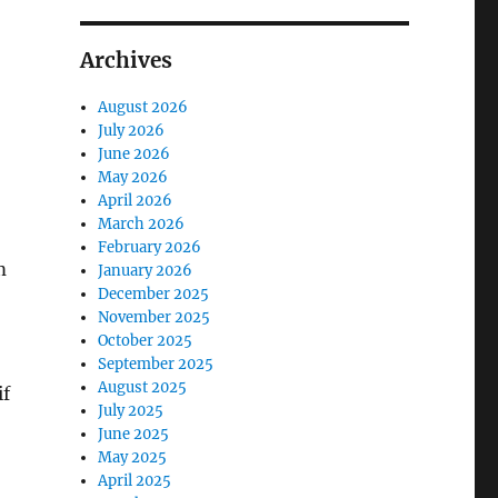
Archives
August 2026
July 2026
June 2026
May 2026
April 2026
March 2026
February 2026
m
January 2026
December 2025
November 2025
October 2025
September 2025
August 2025
if
July 2025
June 2025
May 2025
April 2025