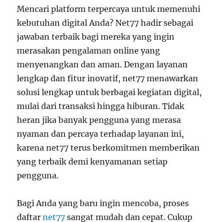
Mencari platform terpercaya untuk memenuhi
kebutuhan digital Anda? Net77 hadir sebagai
jawaban terbaik bagi mereka yang ingin
merasakan pengalaman online yang
menyenangkan dan aman. Dengan layanan
lengkap dan fitur inovatif, net77 menawarkan
solusi lengkap untuk berbagai kegiatan digital,
mulai dari transaksi hingga hiburan. Tidak
heran jika banyak pengguna yang merasa
nyaman dan percaya terhadap layanan ini,
karena net77 terus berkomitmen memberikan
yang terbaik demi kenyamanan setiap
pengguna.
Bagi Anda yang baru ingin mencoba, proses
daftar
net77
sangat mudah dan cepat. Cukup