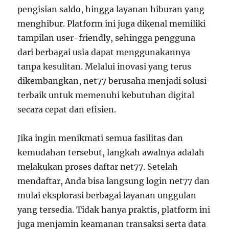
pengisian saldo, hingga layanan hiburan yang
menghibur. Platform ini juga dikenal memiliki
tampilan user-friendly, sehingga pengguna
dari berbagai usia dapat menggunakannya
tanpa kesulitan. Melalui inovasi yang terus
dikembangkan, net77 berusaha menjadi solusi
terbaik untuk memenuhi kebutuhan digital
secara cepat dan efisien.
Jika ingin menikmati semua fasilitas dan
kemudahan tersebut, langkah awalnya adalah
melakukan proses daftar net77. Setelah
mendaftar, Anda bisa langsung login net77 dan
mulai eksplorasi berbagai layanan unggulan
yang tersedia. Tidak hanya praktis, platform ini
juga menjamin keamanan transaksi serta data