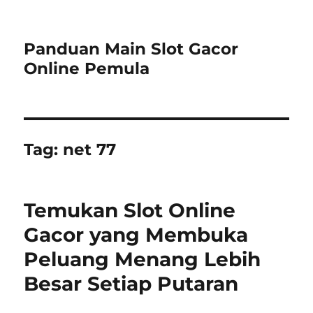
Panduan Main Slot Gacor
Online Pemula
Tag:
net 77
Temukan Slot Online
Gacor yang Membuka
Peluang Menang Lebih
Besar Setiap Putaran