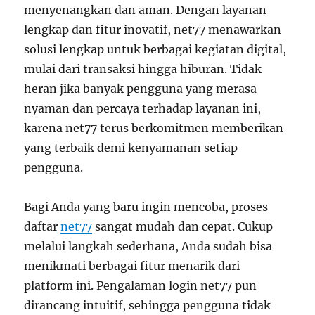
menyenangkan dan aman. Dengan layanan
lengkap dan fitur inovatif, net77 menawarkan
solusi lengkap untuk berbagai kegiatan digital,
mulai dari transaksi hingga hiburan. Tidak
heran jika banyak pengguna yang merasa
nyaman dan percaya terhadap layanan ini,
karena net77 terus berkomitmen memberikan
yang terbaik demi kenyamanan setiap
pengguna.
Bagi Anda yang baru ingin mencoba, proses
daftar
net77
sangat mudah dan cepat. Cukup
melalui langkah sederhana, Anda sudah bisa
menikmati berbagai fitur menarik dari
platform ini. Pengalaman login net77 pun
dirancang intuitif, sehingga pengguna tidak