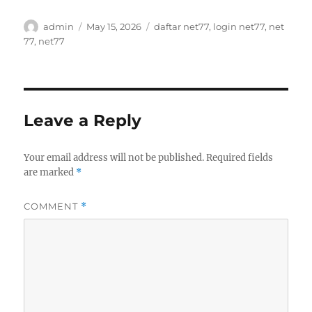
Author
Posted
Tags
admin
May 15, 2026
daftar net77
,
login net77
,
net
on
77
,
net77
Leave a Reply
Your email address will not be published.
Required fields
are marked
*
COMMENT
*