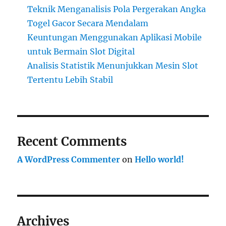
Teknik Menganalisis Pola Pergerakan Angka
Togel Gacor Secara Mendalam
Keuntungan Menggunakan Aplikasi Mobile
untuk Bermain Slot Digital
Analisis Statistik Menunjukkan Mesin Slot
Tertentu Lebih Stabil
Recent Comments
A WordPress Commenter
on
Hello world!
Archives