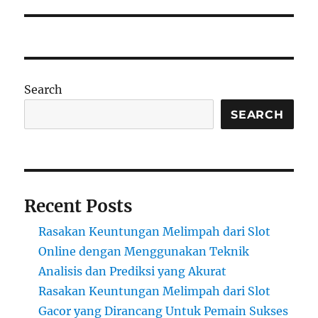
Search
SEARCH
Recent Posts
Rasakan Keuntungan Melimpah dari Slot
Online dengan Menggunakan Teknik
Analisis dan Prediksi yang Akurat
Rasakan Keuntungan Melimpah dari Slot
Gacor yang Dirancang Untuk Pemain Sukses