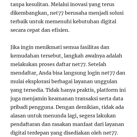
tanpa kesulitan. Melalui inovasi yang terus
dikembangkan, net77 berusaha menjadi solusi
terbaik untuk memenuhi kebutuhan digital
secara cepat dan efisien.
Jika ingin menikmati semua fasilitas dan
kemudahan tersebut, langkah awalnya adalah
melakukan proses daftar net77. Setelah
mendaftar, Anda bisa langsung login net77 dan
mulai eksplorasi berbagai layanan unggulan
yang tersedia. Tidak hanya praktis, platform ini
juga menjamin keamanan transaksi serta data
pribadi pengguna. Dengan demikian, tidak ada
alasan untuk menunda lagi, segera lakukan
pendaftaran dan rasakan manfaat dari layanan
digital terdepan yang disediakan oleh net77.