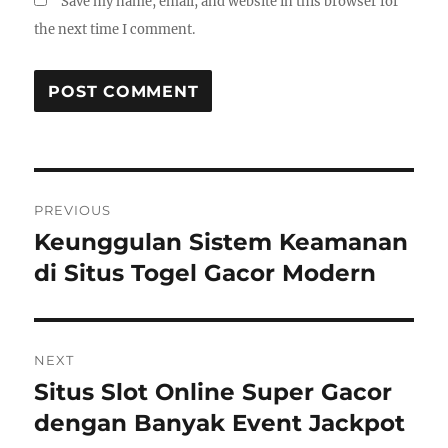
Save my name, email, and website in this browser for
the next time I comment.
Post
PREVIOUS
navigation
Keunggulan Sistem Keamanan
Previous
post:
di Situs Togel Gacor Modern
NEXT
Situs Slot Online Super Gacor
Next
post:
dengan Banyak Event Jackpot