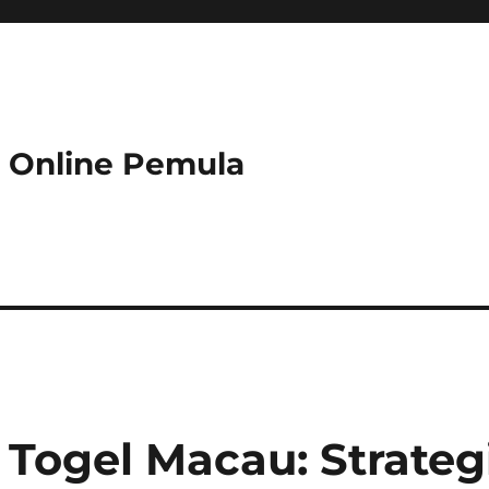
r Online Pemula
 Togel Macau: Strateg