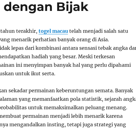
 dengan Bijak
tahun terakhir,
togel macau
telah menjadi salah satu
yang menarik perhatian banyak orang di Asia.
idak lepas dari kombinasi antara sensasi tebak angka da
endapatkan hadiah yang besar. Meski terkesan
ainan ini menyimpan banyak hal yang perlu dipahami
kan untuk ikut serta.
an sekadar permainan keberuntungan semata. Banyak
laman yang memanfaatkan pola statistik, sejarah angk
 probabilitas untuk memaksimalkan peluang menang.
 membuat permainan menjadi lebih menarik karena
nya mengandalkan insting, tetapi juga strategi yang