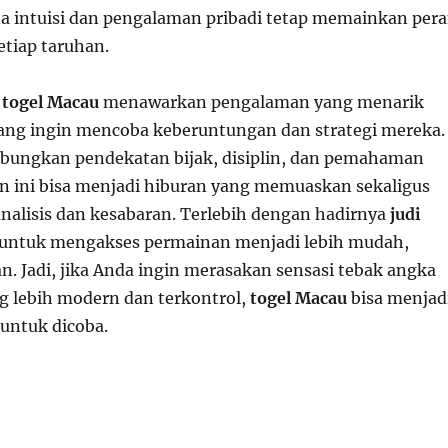
na intuisi dan pengalaman pribadi tetap memainkan per
etiap taruhan.
,
togel Macau
menawarkan pengalaman yang menarik
 yang ingin mencoba keberuntungan dan strategi mereka.
ungkan pendekatan bijak, disiplin, dan pemahaman
an ini bisa menjadi hiburan yang memuaskan sekaligus
analisis dan kesabaran. Terlebih dengan hadirnya
judi
 untuk mengakses permainan menjadi lebih mudah,
n. Jadi, jika Anda ingin merasakan sensasi tebak angka
g lebih modern dan terkontrol,
togel Macau
bisa menjad
 untuk dicoba.