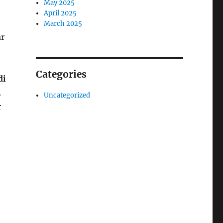
May 2025
April 2025
March 2025
ar
Categories
di
.
Uncategorized
r