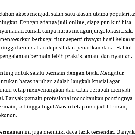
udahan akses menjadi salah satu alasan utama popularita
ingkat. Dengan adanya
judi online
, siapa pun kini bisa
nyamanan rumah tanpa harus mengunjungi lokasi fisik.
menawarkan berbagai fitur seperti riwayat hasil keluara
, hingga kemudahan deposit dan penarikan dana. Hal ini
pengalaman bermain lebih praktis, aman, dan nyaman.
enting untuk selalu bermain dengan bijak. Mengatur
tukan batas taruhan adalah langkah krusial agar
main tetap menyenangkan dan tidak berubah menjadi
al. Banyak pemain profesional menekankan pentingnya
bermain, sehingga
togel Macau
tetap menjadi hiburan,
ekanan.
 permainan ini juga memiliki daya tarik tersendiri. Banyak