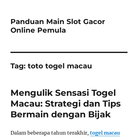
Panduan Main Slot Gacor
Online Pemula
Tag:
toto togel macau
Mengulik Sensasi Togel
Macau: Strategi dan Tips
Bermain dengan Bijak
Dalam beberapa tahun terakhir,
togel macau