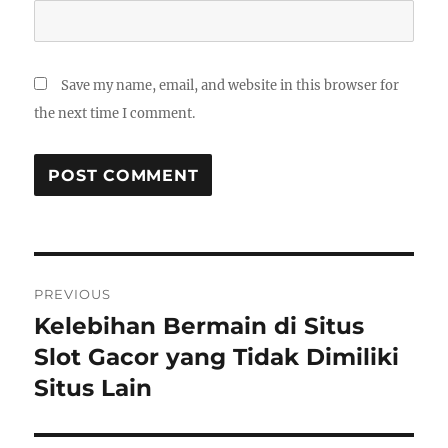
Save my name, email, and website in this browser for
the next time I comment.
Post
PREVIOUS
navigation
Kelebihan Bermain di Situs
Previous
post:
Slot Gacor yang Tidak Dimiliki
Situs Lain