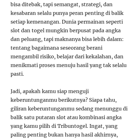
bisa ditebak, tapi semangat, strategi, dan
kesabaran selalu punya peran penting di balik
setiap kemenangan. Dunia permainan seperti
slot dan togel mungkin berpusat pada angka
dan peluang, tapi maknanya bisa lebih dalam:
tentang bagaimana seseorang berani
mengambil risiko, belajar dari kekalahan, dan
menikmati proses menuju hasil yang tak selalu
pasti.
Jadi, apakah kamu siap menguji
keberuntunganmu berikutnya? Siapa tahu,
giliran keberuntunganmu sedang menunggu di
balik satu putaran slot atau kombinasi angka
yang kamu pilih di Tribuntogel. Ingat, yang
paling penting bukan hanya hasil akhirnya,