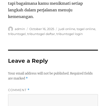
tapi bagaimana kamu menikmati setiap
langkah dalam perjalanan menuju
kemenangan.
Author
Posted
Tags
admin
October 16, 2025
judi online
,
togel online
,
on
tribuntogel
,
tribuntogel daftar
,
tribuntogel login
Leave a Reply
Your email address will not be published.
Required fields
are marked
*
COMMENT
*