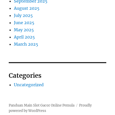
September 2025
August 2025
July 2025
June 2025
May 2025
April 2025
March 2025
Categories
Uncategorized
Panduan Main Slot Gacor Online Pemula
Proudly
powered by WordPress