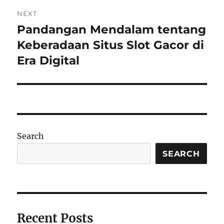
NEXT
Pandangan Mendalam tentang
Next
post:
Keberadaan Situs Slot Gacor di
Era Digital
Search
SEARCH
Recent Posts