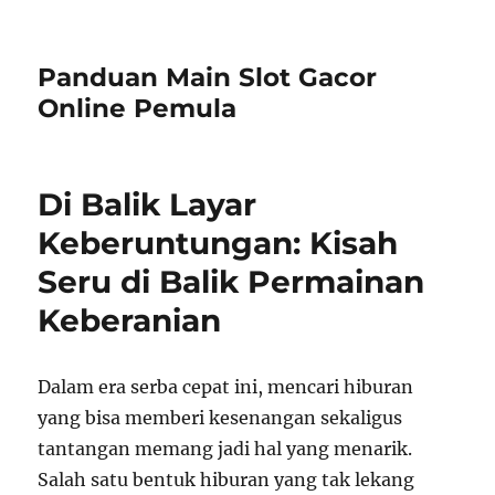
Panduan Main Slot Gacor
Online Pemula
Di Balik Layar
Keberuntungan: Kisah
Seru di Balik Permainan
Keberanian
Dalam era serba cepat ini, mencari hiburan
yang bisa memberi kesenangan sekaligus
tantangan memang jadi hal yang menarik.
Salah satu bentuk hiburan yang tak lekang