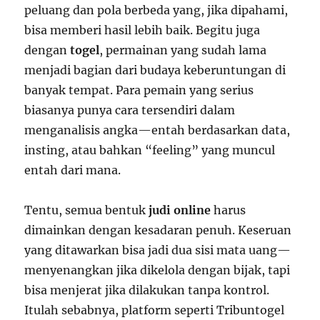
peluang dan pola berbeda yang, jika dipahami,
bisa memberi hasil lebih baik. Begitu juga
dengan
togel
, permainan yang sudah lama
menjadi bagian dari budaya keberuntungan di
banyak tempat. Para pemain yang serius
biasanya punya cara tersendiri dalam
menganalisis angka—entah berdasarkan data,
insting, atau bahkan “feeling” yang muncul
entah dari mana.
Tentu, semua bentuk
judi online
harus
dimainkan dengan kesadaran penuh. Keseruan
yang ditawarkan bisa jadi dua sisi mata uang—
menyenangkan jika dikelola dengan bijak, tapi
bisa menjerat jika dilakukan tanpa kontrol.
Itulah sebabnya, platform seperti Tribuntogel