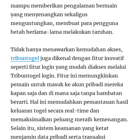
mampu memberikan pengalaman bermain
yang menyenangkan sekaligus
menguntungkan, membuat para pengguna
betah berlama-lama melakukan taruhan.
Tidak hanya menawarkan kemudahan akses,
tribuntogel
juga dikenal dengan fitur inovatif
seperti fitur login yang mudah diakses melalui
Tribuntogel login. Fitur ini memungkinkan
pemain untuk masuk ke akun pribadi mereka
kapan saja dan di mana saja tanpa hambatan
berarti. Hal ini memudahkan pemantauan hasil
keluaran togel secara real-time dan
memaksimalkan peluang meraih kemenangan.
Selain itu, sistem keamanan yang ketat
menjamin data pribadi serta transaksi