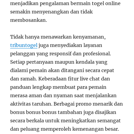
menjadikan pengalaman bermain togel online
semakin menyenangkan dan tidak
membosankan.
Tidak hanya menawarkan kenyamanan,
tribuntogel
juga menyediakan layanan
pelanggan yang responsif dan profesional.
Setiap pertanyaan maupun kendala yang
dialami pemain akan ditangani secara cepat
dan ramah. Keberadaan fitur live chat dan
panduan lengkap membuat para pemain
merasa aman dan nyaman saat menjalankan
aktivitas taruhan. Berbagai promo menarik dan
bonus bonus bonus tambahan juga disajikan
secara berkala untuk meningkatkan semangat
dan peluang memperoleh kemenangan besar.