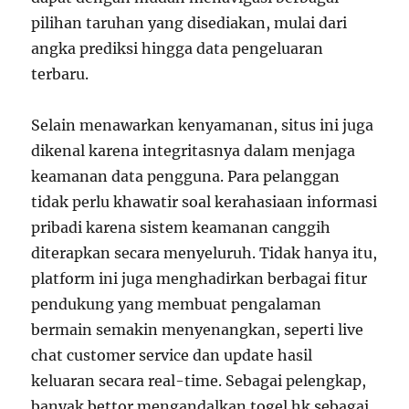
pilihan taruhan yang disediakan, mulai dari
angka prediksi hingga data pengeluaran
terbaru.
Selain menawarkan kenyamanan, situs ini juga
dikenal karena integritasnya dalam menjaga
keamanan data pengguna. Para pelanggan
tidak perlu khawatir soal kerahasiaan informasi
pribadi karena sistem keamanan canggih
diterapkan secara menyeluruh. Tidak hanya itu,
platform ini juga menghadirkan berbagai fitur
pendukung yang membuat pengalaman
bermain semakin menyenangkan, seperti live
chat customer service dan update hasil
keluaran secara real-time. Sebagai pelengkap,
banyak bettor mengandalkan togel hk sebagai