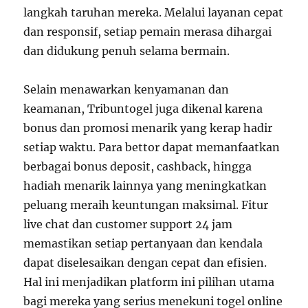
langkah taruhan mereka. Melalui layanan cepat
dan responsif, setiap pemain merasa dihargai
dan didukung penuh selama bermain.
Selain menawarkan kenyamanan dan
keamanan, Tribuntogel juga dikenal karena
bonus dan promosi menarik yang kerap hadir
setiap waktu. Para bettor dapat memanfaatkan
berbagai bonus deposit, cashback, hingga
hadiah menarik lainnya yang meningkatkan
peluang meraih keuntungan maksimal. Fitur
live chat dan customer support 24 jam
memastikan setiap pertanyaan dan kendala
dapat diselesaikan dengan cepat dan efisien.
Hal ini menjadikan platform ini pilihan utama
bagi mereka yang serius menekuni togel online