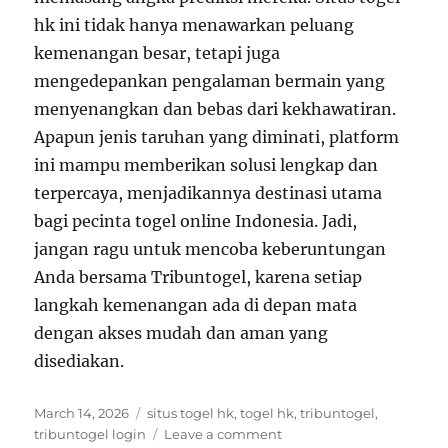
hk ini tidak hanya menawarkan peluang
kemenangan besar, tetapi juga
mengedepankan pengalaman bermain yang
menyenangkan dan bebas dari kekhawatiran.
Apapun jenis taruhan yang diminati, platform
ini mampu memberikan solusi lengkap dan
terpercaya, menjadikannya destinasi utama
bagi pecinta togel online Indonesia. Jadi,
jangan ragu untuk mencoba keberuntungan
Anda bersama Tribuntogel, karena setiap
langkah kemenangan ada di depan mata
dengan akses mudah dan aman yang
disediakan.
Posted
Tags
March 14, 2026
situs togel hk
,
togel hk
,
tribuntogel
,
on
on
tribuntogel login
Leave a comment