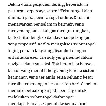
Dalam dunia perjudian daring, keberadaan
platform terpercaya seperti Tribuntogel kian
diminati para pecinta togel online. Situs ini
menawarkan pengalaman bermain yang
menyenangkan sekaligus menguntungkan,
berkat fitur lengkap dan layanan pelanggan
yang responsif. Ketika mengakses Tribuntogel
login, pemain langsung disambut dengan
antarmuka user-friendly yang memudahkan
navigasi dan transaksi. Tak heran jika banyak
bettor yang memilih bergabung karena sistem
keamanan yang terjamin serta peluang besar
meraih kemenangan besar setiap hari. Sebelum
memulai petualangan judi, penting untuk
melakukan Tribuntogel daftar agar
mendapatkan akses penuh ke semua fitur