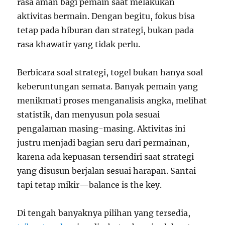
rasa aman bagi pemain saat melakukan
aktivitas bermain. Dengan begitu, fokus bisa
tetap pada hiburan dan strategi, bukan pada
rasa khawatir yang tidak perlu.
Berbicara soal strategi, togel bukan hanya soal
keberuntungan semata. Banyak pemain yang
menikmati proses menganalisis angka, melihat
statistik, dan menyusun pola sesuai
pengalaman masing-masing. Aktivitas ini
justru menjadi bagian seru dari permainan,
karena ada kepuasan tersendiri saat strategi
yang disusun berjalan sesuai harapan. Santai
tapi tetap mikir—balance is the key.
Di tengah banyaknya pilihan yang tersedia,