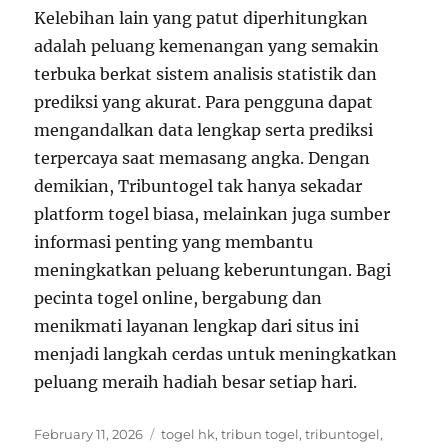
Kelebihan lain yang patut diperhitungkan
adalah peluang kemenangan yang semakin
terbuka berkat sistem analisis statistik dan
prediksi yang akurat. Para pengguna dapat
mengandalkan data lengkap serta prediksi
terpercaya saat memasang angka. Dengan
demikian, Tribuntogel tak hanya sekadar
platform togel biasa, melainkan juga sumber
informasi penting yang membantu
meningkatkan peluang keberuntungan. Bagi
pecinta togel online, bergabung dan
menikmati layanan lengkap dari situs ini
menjadi langkah cerdas untuk meningkatkan
peluang meraih hadiah besar setiap hari.
Posted
Tags
February 11, 2026
togel hk
,
tribun togel
,
tribuntogel
,