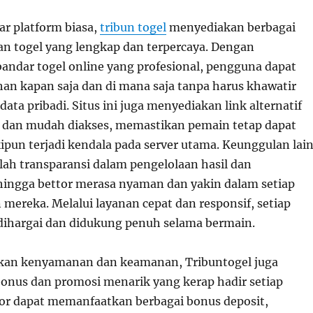
ar platform biasa,
tribun togel
menyediakan berbagai
an togel yang lengkap dan terpercaya. Dengan
ndar togel online yang profesional, pengguna dapat
n kapan saja dan di mana saja tanpa harus khawatir
ta pribadi. Situs ini juga menyediakan link alternatif
if dan mudah diakses, memastikan pemain tetap dapat
pun terjadi kendala pada server utama. Keunggulan lai
dalah transparansi dalam pengelolaan hasil dan
ingga bettor merasa nyaman dan yakin dalam setiap
mereka. Melalui layanan cepat dan responsif, setiap
ihargai dan didukung penuh selama bermain.
kan kenyamanan dan keamanan, Tribuntogel juga
bonus dan promosi menarik yang kerap hadir setiap
tor dapat memanfaatkan berbagai bonus deposit,