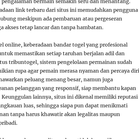
t pengalaman bermain semakin seru dan menantang.
eradaan link terbaru dari situs ini memudahkan pengguna
rhubung meskipun ada pembaruan atau pergeseran
a akses tetap lancar dan tanpa hambatan.
el online, keberadaan bandar togel yang profesional
untuk memastikan setiap taruhan berjalan adil dan
itus tribuntogel, sistem pengelolaan permainan sudah
ikian rupa agar pemain merasa nyaman dan percaya diri
nawarkan peluang menang besar, namun juga
yanan pelanggan yang responsif, siap membantu kapan
 Keunggulan lainnya, situs ini dikenal memiliki reputasi
jangkauan luas, sehingga siapa pun dapat menikmati
nan tanpa harus khawatir akan legalitas maupun
ribadi.