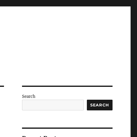
Search
SEARCH