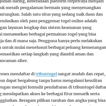
judian daring, keberadaan platform terpercaya menjadi
tuk meraih pengalaman bermain yang menyenangkan
ntungkan. Salah satu situs yang sedang naik daun dan
ndasikan oleh para penggemar togel online adalah
ngan layanan lengkap dan sistem keamanan yang
 ini menawarkan berbagai permainan togel yang bisa
aja dan di mana saja. Pengguna hanya perlu melakukan
in untuk mulai menelusuri berbagai peluang kemenanga
memastikan setiap langkah yang diambil aman dan
 ancaman siber.
proses mendaftar di
tribuntogel
sangat mudah dan cepat,
pun dapat bergabung tanpa harus mengalami kesulitan
engan mengisi formulir pendaftaran di tribuntogel daftar
 mendapatkan akses ke berbagai fitur menarik serta
giurkan. Beragam pilihan taruhan dan angka yang bisa