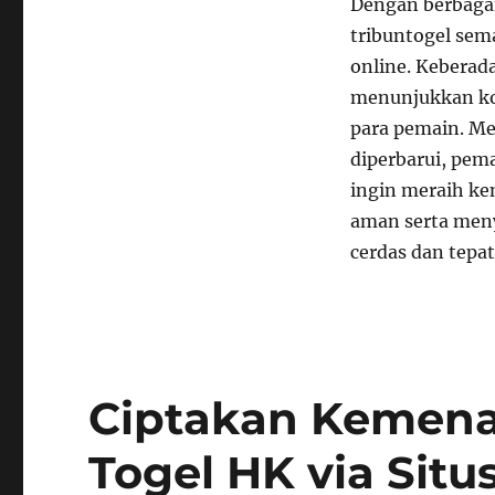
Dengan berbagai
tribuntogel sem
online. Keberada
menunjukkan k
para pemain. Mel
diperbarui, pem
ingin meraih k
aman serta meny
cerdas dan tepat
Ciptakan Kemena
Togel HK via Situ