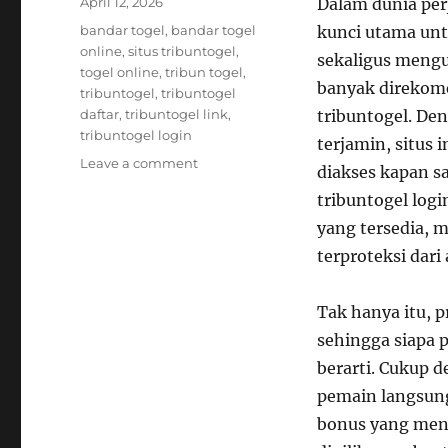
Posted
April 12, 2026
Dalam dunia per
on
Tags
bandar togel
,
bandar togel
kunci utama un
online
,
situs tribuntogel
,
sekaligus mengu
togel online
,
tribun togel
,
banyak direkome
tribuntogel
,
tribuntogel
daftar
,
tribuntogel link
,
tribuntogel. De
tribuntogel login
terjamin, situs
on
Leave a comment
diakses kapan s
Tingkatkan
tribuntogel log
Kemenangan
Anda
yang tersedia, 
di
terproteksi dari
Togel
Online
dengan
Tak hanya itu, 
Panduan
sehingga siapa 
Lengkap
berarti. Cukup d
Bandar
Togel
pemain langsung
Online
bonus yang meng