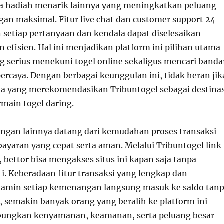
a hadiah menarik lainnya yang meningkatkan peluang
an maksimal. Fitur live chat dan customer support 24
setiap pertanyaan dan kendala dapat diselesaikan
 efisien. Hal ini menjadikan platform ini pilihan utama
g serius menekuni togel online sekaligus mencari banda
percaya. Dengan berbagai keunggulan ini, tidak heran jik
a yang merekomendasikan Tribuntogel sebagai destinas
main togel daring.
gan lainnya datang dari kemudahan proses transaksi
ayaran yang cepat serta aman. Melalui Tribuntogel link
f, bettor bisa mengakses situs ini kapan saja tanpa
i. Keberadaan fitur transaksi yang lengkap dan
jamin setiap kemenangan langsung masuk ke saldo tan
i, semakin banyak orang yang beralih ke platform ini
ungkan kenyamanan, keamanan, serta peluang besar