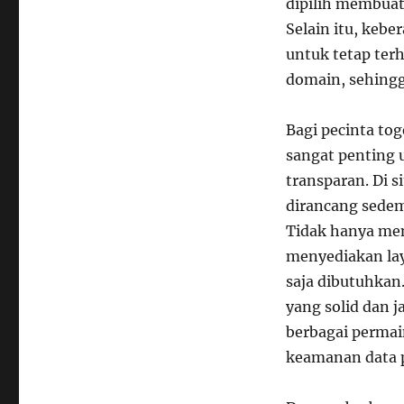
dipilih membua
Selain itu, keb
untuk tetap te
domain, sehingg
Bagi pecinta tog
sangat penting 
transparan. Di s
dirancang sedem
Tidak hanya me
menyediakan la
saja dibutuhkan.
yang solid dan 
berbagai permai
keamanan data p