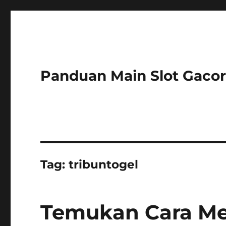
Panduan Main Slot Gaco
Tag:
tribuntogel
Temukan Cara Me