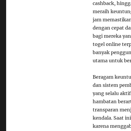
cashback, hingg
meraih keuntung
jam memastikan 
dengan cepat dan
bagi mereka yan
togel online ter
banyak penggun
utama untuk ber
Beragam keuntun
dan sistem pemb
yang selalu akti
hambatan berart
transparan men
kendala. Saat in
karena menggab